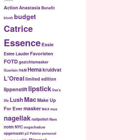
Action
Anastasia
Benefit
budget
blush
Catrice
Essence
Essie
Favorieten
Estee Lauder
FOTD
gezichtsmasker
Hema
kruidvat
Guerlain
H&M
L'Oreal
limited edition
lipstick
lippenstift
lisa's
Mac
Lush
Make Up
life
masker
For Ever
MAX
mua
nagellak
nailpolish
Nars
notm
NYC
oogschaduw
opgemaakt
p2
Palette
personal