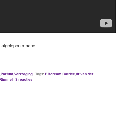
de afgelopen maand.
,
Parfum
,
Verzorging
|
Tags:
BBcream
,
Catrice
,
dr van der
Rimmel
|
3
reacties