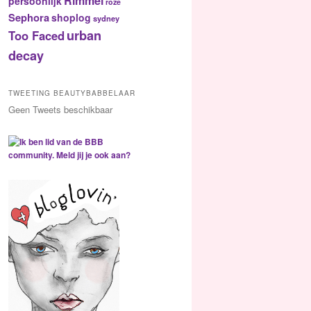
Rimmel
persoonlijk
roze
Sephora
shoplog
sydney
urban
Too Faced
decay
TWEETING BEAUTYBABBELAAR
Geen Tweets beschikbaar