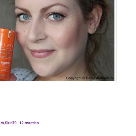
am
,
Skin79
|
12
reacties