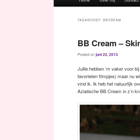
Spring naar de primaire inh
Spring naar de secundaire 
TAGARCHIEF:
BBCREAM
BB Cream – Ski
Posted on
juni 22, 2013
Jullie hebben ‘m vaker voor bi
favorieten filmpjes) maar nu wi
vind ik. Ik heb het natuurlijk 
Aziatische BB Cream in z’n kn