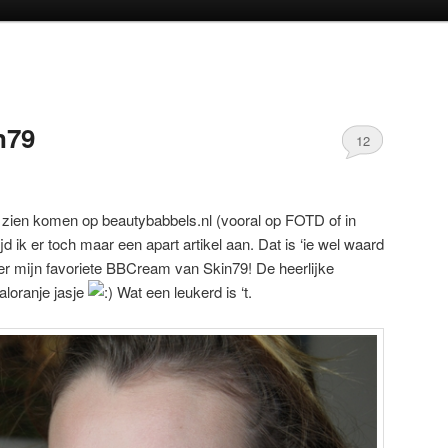
oud
inhoud
n79
12
j zien komen op beautybabbels.nl (vooral op FOTD of in
jd ik er toch maar een apart artikel aan. Dat is ‘ie wel waard
over mijn favoriete BBCream van Skin79! De heerlijke
aloranje jasje
Wat een leukerd is ‘t.