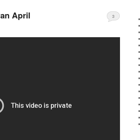
van April
3