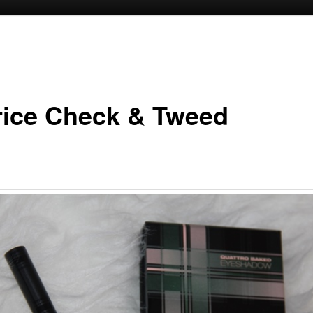
oud
inhoud
rice Check & Tweed