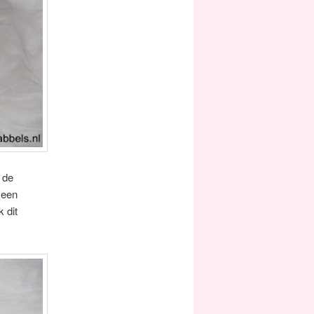
 de
 een
 dit