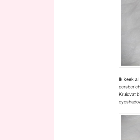
Ik keek al
persberich
Kruidvat b
eyeshadow 