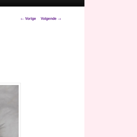
Berichtnavigatie
←
Vorige
Volgende
→