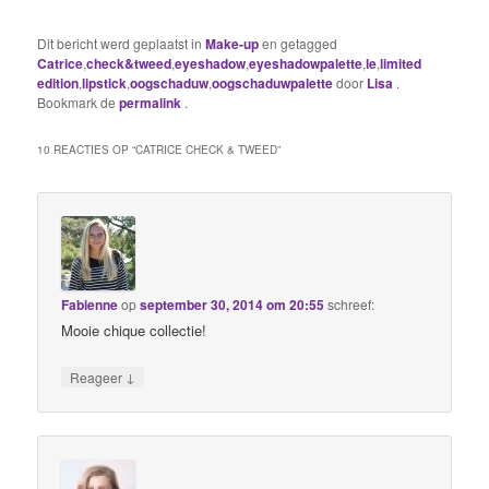
Dit bericht werd geplaatst in
Make-up
en getagged
Catrice
,
check&tweed
,
eyeshadow
,
eyeshadowpalette
,
le
,
limited
edition
,
lipstick
,
oogschaduw
,
oogschaduwpalette
door
Lisa
.
Bookmark de
permalink
.
10 REACTIES OP “
CATRICE CHECK & TWEED
”
Fabienne
op
september 30, 2014 om 20:55
schreef:
Mooie chique collectie!
↓
Reageer