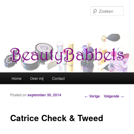
Zoek
Hoofdmenu
Home
Over mij
Contact
Spring naar de primaire inhoud
Spring naar de secundaire inhoud
Posted on
september 30, 2014
Berichtnavigatie
←
Vorige
Volgende
→
Catrice Check & Tweed