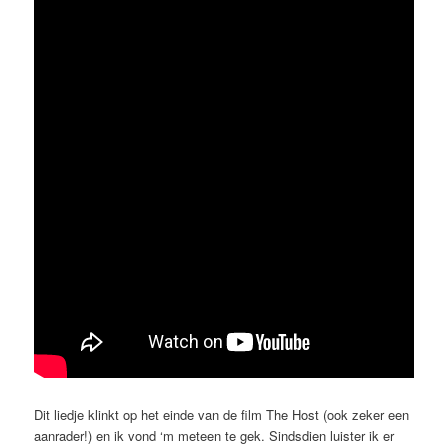
Dit liedje klinkt op het einde van de film The Host (ook zeker een
aanrader!) en ik vond ‘m meteen te gek. Sindsdien luister ik er