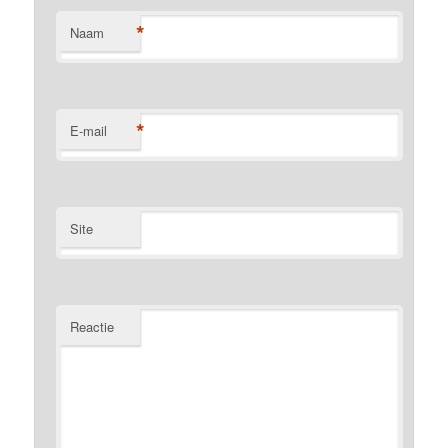
*
Naam
*
E-mail
Site
Reactie