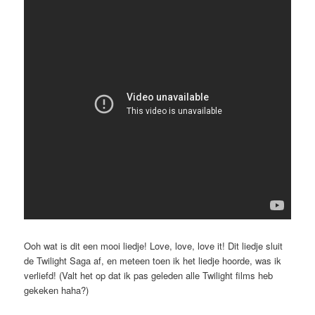
Ooh wat is dit een mooi liedje! Love, love, love it! Dit liedje sluit
de Twilight Saga af, en meteen toen ik het liedje hoorde, was ik
verliefd! (Valt het op dat ik pas geleden alle Twilight films heb
gekeken haha?)