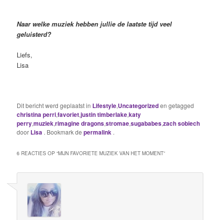
Naar welke muziek hebben jullie de laatste tijd veel
geluisterd?
Liefs,
Lisa
Dit bericht werd geplaatst in
Lifestyle
,
Uncategorized
en getagged
christina perri
,
favoriet
,
justin timberlake
,
katy
perry
,
muziek
,
rimagine dragons
,
stromae
,
sugababes
,
zach sobiech
door
Lisa
. Bookmark de
permalink
.
6 REACTIES OP “
MIJN FAVORIETE MUZIEK VAN HET MOMENT
”