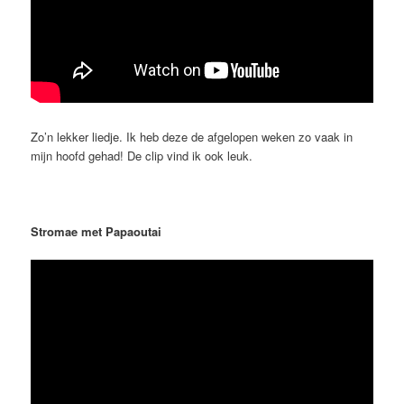
Zo’n lekker liedje. Ik heb deze de afgelopen weken zo vaak in
mijn hoofd gehad! De clip vind ik ook leuk.
Stromae met Papaoutai