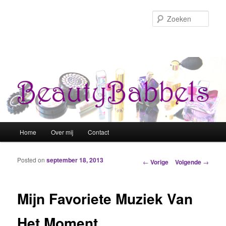
Zoek
Hoofdmenu
Home
Over mij
Contact
Spring naar de primaire inhoud
Spring naar de secundaire inhoud
Posted on
september 18, 2013
Berichtnavigatie
←
Vorige
Volgende
→
Mijn Favoriete Muziek Van
Het Moment