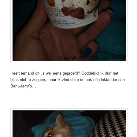
Heeft iemand dit ijs wel eens geproefd? Goddelijk! Ik durf het
bijna niet te zeggen, maar ik vind deze smaak nóg lekkerder dan
Ben&Jerry’s…