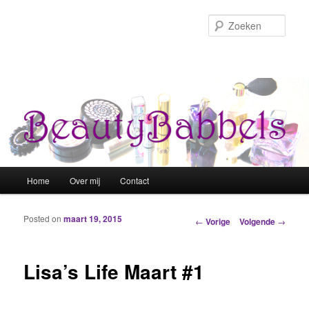
Zoek
Hoofdmenu
Home
Over mij
Contact
Spring naar de primaire inhoud
Spring naar de secundaire inhoud
Posted on
maart 19, 2015
Berichtnavigatie
←
Vorige
Volgende
→
Lisa’s Life Maart #1