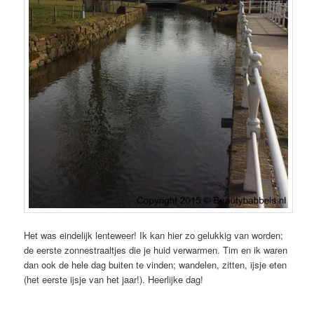
Het was eindelijk lenteweer! Ik kan hier zo gelukkig van worden;
de eerste zonnestraaltjes die je huid verwarmen. Tim en ik waren
dan ook de hele dag buiten te vinden; wandelen, zitten, ijsje eten
(het eerste ijsje van het jaar!). Heerlijke dag!