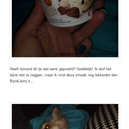
Heeft iemand dit ijs wel eens geproefd? Goddelijk! Ik durf het
bijna niet te zeggen, maar ik vind deze smaak nóg lekkerder dan
Ben&Jerry’s…