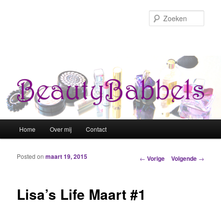
Zoek
Hoofdmenu
Home
Over mij
Contact
Spring naar de primaire inhoud
Spring naar de secundaire inhoud
Posted on
maart 19, 2015
Berichtnavigatie
←
Vorige
Volgende
→
Lisa’s Life Maart #1