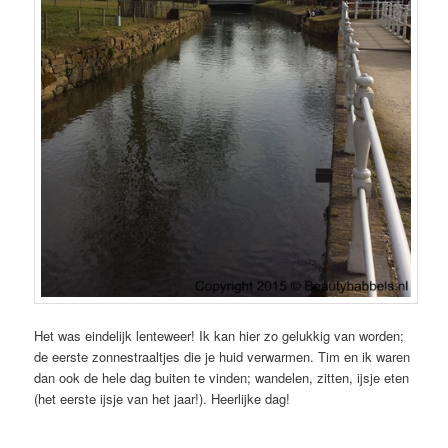
Het was eindelijk lenteweer! Ik kan hier zo gelukkig van worden;
de eerste zonnestraaltjes die je huid verwarmen. Tim en ik waren
dan ook de hele dag buiten te vinden; wandelen, zitten, ijsje eten
(het eerste ijsje van het jaar!). Heerlijke dag!