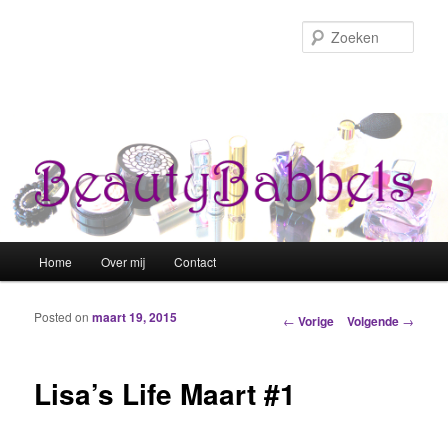
Zoek
Hoofdmenu
Home
Over mij
Contact
Spring naar de primaire inhoud
Spring naar de secundaire inhoud
Posted on
maart 19, 2015
Berichtnavigatie
←
Vorige
Volgende
→
Lisa’s Life Maart #1