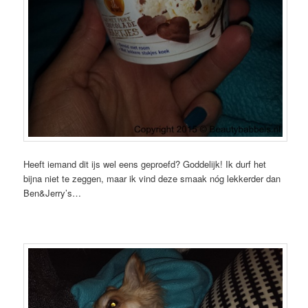
Heeft iemand dit ijs wel eens geproefd? Goddelijk! Ik durf het
bijna niet te zeggen, maar ik vind deze smaak nóg lekkerder dan
Ben&Jerry’s…