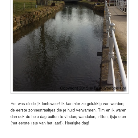
Het was eindelijk lenteweer! Ik kan hier zo gelukkig van worden;
de eerste zonnestraaltjes die je huid verwarmen. Tim en ik waren
dan ook de hele dag buiten te vinden; wandelen, zitten, ijsje eten
(het eerste ijsje van het jaar!). Heerlijke dag!