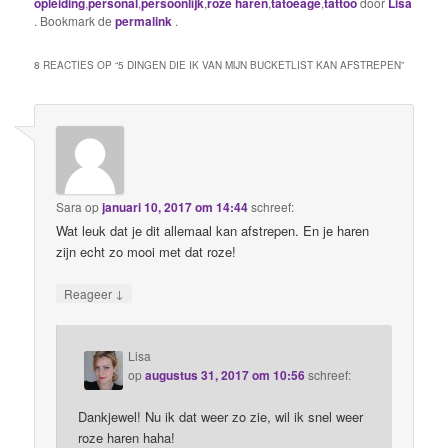
opleiding
,
personal
,
persoonlijk
,
roze haren
,
tatoeage
,
tattoo
door
Lisa
. Bookmark de
permalink
.
8 REACTIES OP “
5 DINGEN DIE IK VAN MIJN BUCKETLIST KAN AFSTREPEN
”
Sara
op
januari 10, 2017 om 14:44
schreef:
Wat leuk dat je dit allemaal kan afstrepen. En je haren
zijn echt zo mooi met dat roze!
↓
Reageer
Lisa
op
augustus 31, 2017 om 10:56
schreef:
Dankjewel! Nu ik dat weer zo zie, wil ik snel weer
roze haren haha!