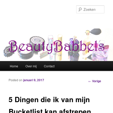
Zoek
Hoofdmenu
Home
Over mij
Contact
Spring naar de primaire inhoud
Spring naar de secundaire inhoud
Posted on
januari 9, 2017
Berichtnavigatie
←
Vorige
5 Dingen die ik van mijn
Bucketlist kan afstrepen