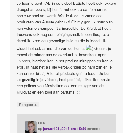
Je haar is echt FAB in de video! Batiste heeft ook lekkere
droogshampoo’s, bij hen is het ook zo dat je haar niet
opnieuw snel vet wordt. Wat leuk dat je vriend ook
producten van Aussie gebruikt! Oh my god, ik houd van
hun volume shampoo, it’s incredible. De Kruidvat heeft
trouwens ook nog een reinigingsmelk in een fles, roze
dacht ik, voor een gevoelige huid en die is ideaal! Ik
wissel het ook af met die van de Hema.
Guuurl, je
moest de primer aan de overkant of bovenkant open
knippen, hierdoor kan je het product inknippen en kan je
erbij. Ik haat het als die verpakkingen zo hard zijn en je
kan er niet bij. :’) A lot of products gurl, a looot! Je bent
zo gezellig in je video’s, heel positief, I like! Ik maakte
een gelliner van Maybelline op, een reiniger van de
Kruidvat en een zooi aan parfums. :’)
↓
Reageer
Lisa
op
januari 21, 2015 om 15:50
schreef: