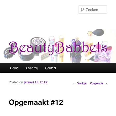
Zoek
Hoofdmenu
Home
Over mij
Contact
Spring naar de primaire inhoud
Spring naar de secundaire inhoud
Posted on
januari 15, 2015
Berichtnavigatie
←
Vorige
Volgende
→
Opgemaakt #12