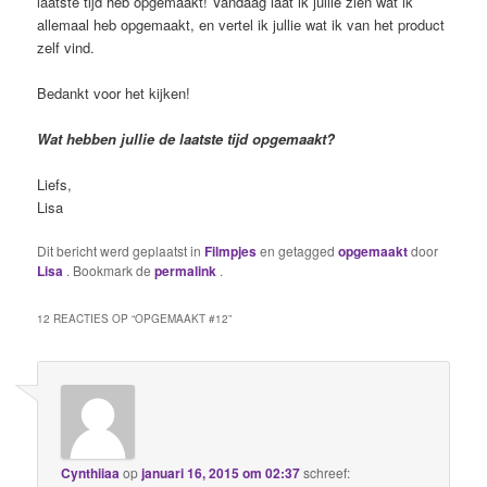
laatste tijd heb opgemaakt! Vandaag laat ik jullie zien wat ik
allemaal heb opgemaakt, en vertel ik jullie wat ik van het product
zelf vind.
Bedankt voor het kijken!
Wat hebben jullie de laatste tijd opgemaakt?
Liefs,
Lisa
Dit bericht werd geplaatst in
Filmpjes
en getagged
opgemaakt
door
Lisa
. Bookmark de
permalink
.
12 REACTIES OP “
OPGEMAAKT #12
”
Cynthiiaa
op
januari 16, 2015 om 02:37
schreef: