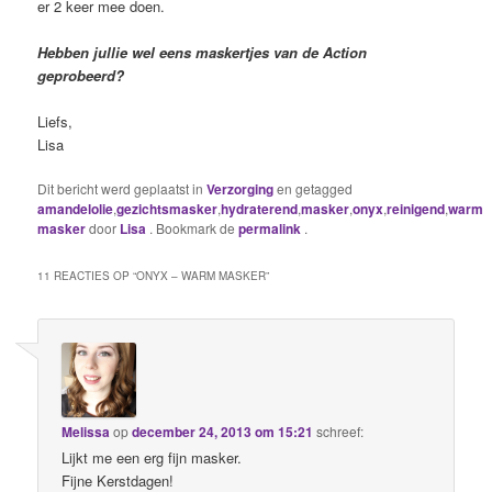
er 2 keer mee doen.
Hebben jullie wel eens maskertjes van de Action
geprobeerd?
Liefs,
Lisa
Dit bericht werd geplaatst in
Verzorging
en getagged
amandelolie
,
gezichtsmasker
,
hydraterend
,
masker
,
onyx
,
reinigend
,
warm
masker
door
Lisa
. Bookmark de
permalink
.
11 REACTIES OP “
ONYX – WARM MASKER
”
Melissa
op
december 24, 2013 om 15:21
schreef:
Lijkt me een erg fijn masker.
Fijne Kerstdagen!