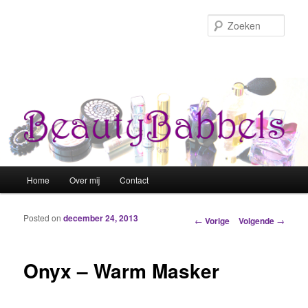
Zoek
Hoofdmenu
Home
Over mij
Contact
Spring naar de primaire inhoud
Spring naar de secundaire inhoud
Posted on
december 24, 2013
Berichtnavigatie
←
Vorige
Volgende
→
Onyx – Warm Masker