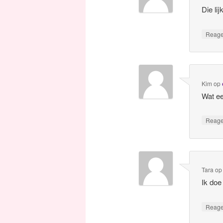
Die li
Reag
Kim
op
Wat ee
Reag
Tara
o
Ik doe
Reag