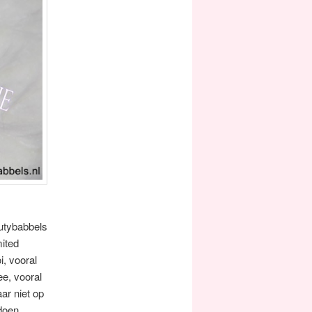
utybabbels
mited
i, vooral
ee, vooral
ar niet op
doen.