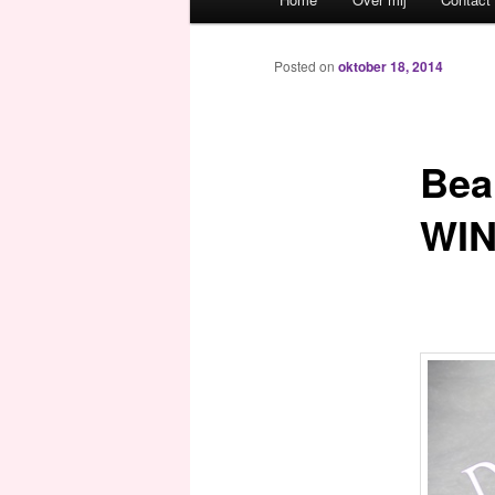
Spring naar de primaire inh
Spring naar de secundaire 
Posted on
oktober 18, 2014
Bea
WIN