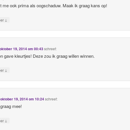
jkt me ook prima als oogschaduw. Maak ik graag kans op!
↓
eer
oktober 19, 2014 om 00:43
schreef:
n gave kleurtjes! Deze zou ik graag willen winnen.
↓
eer
p
oktober 19, 2014 om 10:24
schreef:
 graag mee!
↓
eer