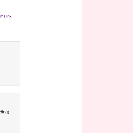
rmalink
.
ding),