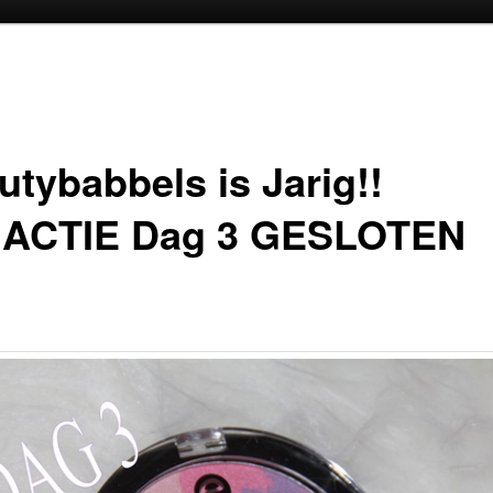
oud
inhoud
utybabbels is Jarig!!
ACTIE Dag 3 GESLOTEN