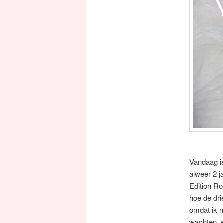
Vandaag i
alweer 2 j
Edition Ro
hoe de dri
omdat ik n
wachten, e