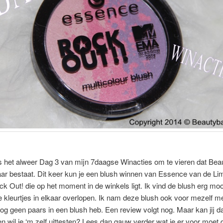
s het alweer Dag 3 van mijn 7daagse Winacties om te vieren dat Bea
aar bestaat. Dit keer kun je een blush winnen van Essence van de Li
ck Out! die op het moment in de winkels ligt. Ik vind de blush erg moo
e kleurtjes in elkaar overlopen. Ik nam deze blush ook voor mezelf m
og geen paars in een blush heb. Een review volgt nog. Maar kan jij da
n wil je ‘m zelf uittesten? Lees dan gauw verder wat je er voor moet 