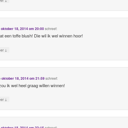
eer
p
oktober 18, 2014 om 20:00
schreef:
t een toffe blush! Die wil ik wel winnen hoor!
↓
eer
p
oktober 18, 2014 om 21:59
schreef:
ou ik wel heel graag willen winnen!
↓
eer
p
oktober 18, 2014 om 22:15
schreef: