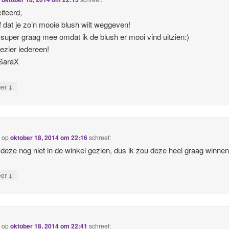
citeerd,
f dat je zo’n mooie blush wilt weggeven!
 super graag mee omdat ik de blush er mooi vind uitzien:)
lezier iedereen!
 SaraX
↓
eer
l
op
oktober 18, 2014 om 22:16
schreef:
 deze nog niet in de winkel gezien, dus ik zou deze heel graag winnen
↓
eer
.
op
oktober 18, 2014 om 22:41
schreef: