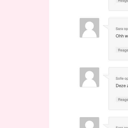
Reag
Sara
o
Ohh wa
Reag
Sofie
o
Deze z
Reag
Sara
o