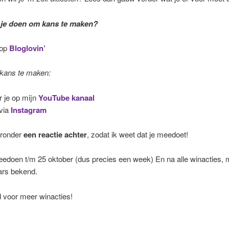
 je doen om kans te maken?
 op
Bloglovin’
kans te maken:
 je op mijn
YouTube kanaal
via
Instagram
eronder
een reactie achter
, zodat ik weet dat je meedoet!
edoen t/m 25 oktober (dus precies een week) En na alle winacties, 
ars bekend.
 voor meer winacties!