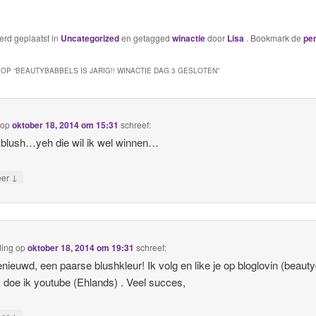
werd geplaatst in
Uncategorized
en getagged
winactie
door
Lisa
. Bookmark de
pe
OP “
BEAUTYBABBELS IS JARIG!! WINACTIE DAG 3 GESLOTEN
”
op
oktober 18, 2014 om 15:31
schreef:
blush…yeh die wil ik wel winnen…
↓
eer
ding
op
oktober 18, 2014 om 19:31
schreef:
nieuwd, een paarse blushkleur! Ik volg en like je op bloglovin (beauty
 doe ik youtube (Ehlands) . Veel succes,
↓