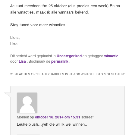
Je kunt meedoen t/m 25 oktober (dus precies een week) En na
alle winacties, maak ik alle winnaars bekend.
Stay tuned voor meer winacties!
Liefs,
Lisa
Dit bericht werd geplaatst in
Uncategorized
en getagged
winactie
door
Lisa
. Bookmark de
permalink
.
21 REACTIES OP “
BEAUTYBABBELS IS JARIG!! WINACTIE DAG 3 GESLOTEN
”
Moniek
op
oktober 18, 2014 om 15:31
schreef:
Leuke blush…yeh die wil ik wel winnen…