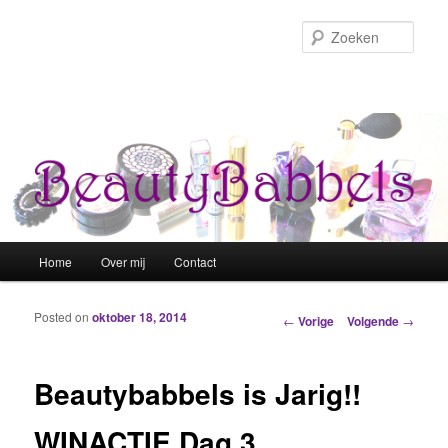
Zoek
Hoofdmenu
Home
Over mij
Contact
Spring naar de primaire inhoud
Spring naar de secundaire inhoud
Posted on
oktober 18, 2014
Berichtnavigatie
←
Vorige
Volgende
→
Beautybabbels is Jarig!!
WINACTIE Dag 3