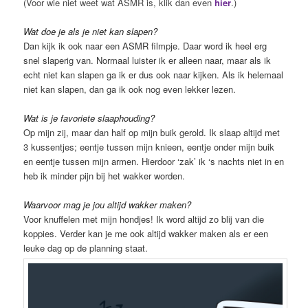
(Voor wie niet weet wat ASMR is, klik dan even
hier
.)
Wat doe je als je niet kan slapen?
Dan kijk ik ook naar een ASMR filmpje. Daar word ik heel erg
snel slaperig van. Normaal luister ik er alleen naar, maar als ik
echt niet kan slapen ga ik er dus ook naar kijken. Als ik helemaal
niet kan slapen, dan ga ik ook nog even lekker lezen.
Wat is je favoriete slaaphouding?
Op mijn zij, maar dan half op mijn buik gerold. Ik slaap altijd met
3 kussentjes; eentje tussen mijn knieen, eentje onder mijn buik
en eentje tussen mijn armen. Hierdoor ‘zak’ ik ‘s nachts niet in en
heb ik minder pijn bij het wakker worden.
Waarvoor mag je jou altijd wakker maken?
Voor knuffelen met mijn hondjes! Ik word altijd zo blij van die
koppies. Verder kan je me ook altijd wakker maken als er een
leuke dag op de planning staat.