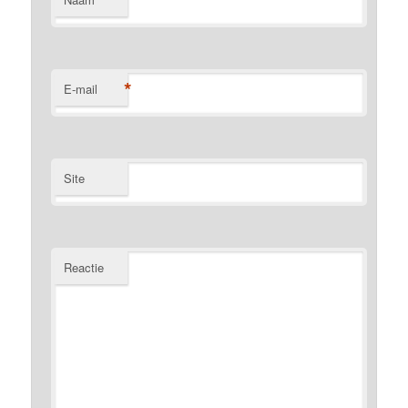
*
*
E-mail
Site
Reactie