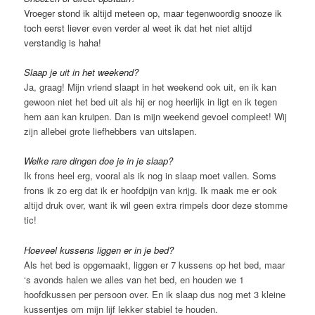
Vroeger stond ik altijd meteen op, maar tegenwoordig snooze ik
toch eerst liever even verder al weet ik dat het niet altijd
verstandig is haha!
Slaap je uit in het weekend?
Ja, graag! Mijn vriend slaapt in het weekend ook uit, en ik kan
gewoon niet het bed uit als hij er nog heerlijk in ligt en ik tegen
hem aan kan kruipen. Dan is mijn weekend gevoel compleet! Wij
zijn allebei grote liefhebbers van uitslapen.
Welke rare dingen doe je in je slaap?
Ik frons heel erg, vooral als ik nog in slaap moet vallen. Soms
frons ik zo erg dat ik er hoofdpijn van krijg. Ik maak me er ook
altijd druk over, want ik wil geen extra rimpels door deze stomme
tic!
Hoeveel kussens liggen er in je bed?
Als het bed is opgemaakt, liggen er 7 kussens op het bed, maar
‘s avonds halen we alles van het bed, en houden we 1
hoofdkussen per persoon over. En ik slaap dus nog met 3 kleine
kussentjes om mijn lijf lekker stabiel te houden.