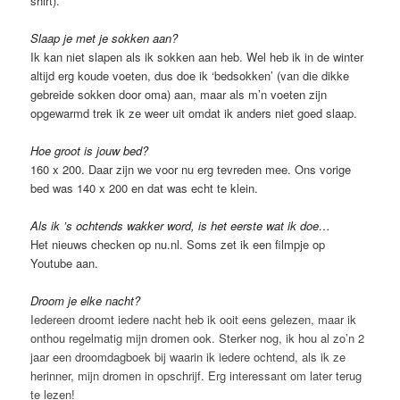
shirt).
Slaap je met je sokken aan?
Ik kan niet slapen als ik sokken aan heb. Wel heb ik in de winter
altijd erg koude voeten, dus doe ik ‘bedsokken’ (van die dikke
gebreide sokken door oma) aan, maar als m’n voeten zijn
opgewarmd trek ik ze weer uit omdat ik anders niet goed slaap.
Hoe groot is jouw bed?
160 x 200. Daar zijn we voor nu erg tevreden mee. Ons vorige
bed was 140 x 200 en dat was echt te klein.
Als ik ’s ochtends wakker word, is het eerste wat ik doe…
Het nieuws checken op nu.nl. Soms zet ik een filmpje op
Youtube aan.
Droom je elke nacht?
Iedereen droomt iedere nacht heb ik ooit eens gelezen, maar ik
onthou regelmatig mijn dromen ook. Sterker nog, ik hou al zo’n 2
jaar een droomdagboek bij waarin ik iedere ochtend, als ik ze
herinner, mijn dromen in opschrijf. Erg interessant om later terug
te lezen!