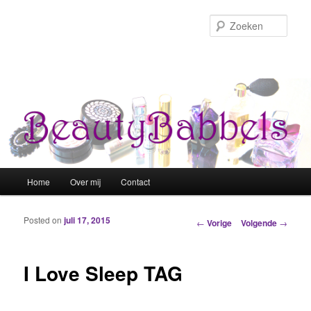
Zoek
Hoofdmenu
Home
Over mij
Contact
Spring naar de primaire inhoud
Spring naar de secundaire inhoud
Posted on
juli 17, 2015
Berichtnavigatie
←
Vorige
Volgende
→
I Love Sleep TAG