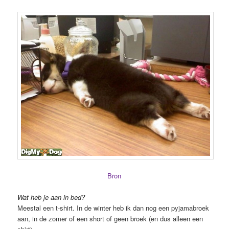
Bron
Wat heb je aan in bed?
Meestal een t-shirt. In de winter heb ik dan nog een pyjamabroek
aan, in de zomer of een short of geen broek (en dus alleen een