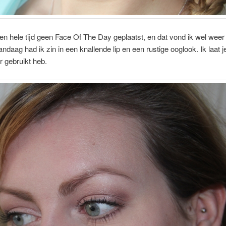
een hele tijd geen Face Of The Day geplaatst, en dat vond ik wel weer 
ndaag had ik zin in een knallende lip en een rustige ooglook. Ik laat j
r gebruikt heb.