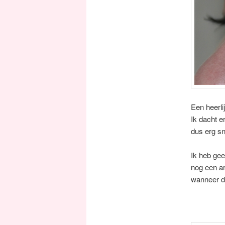
Een heerli
Ik dacht e
dus erg sn
Ik heb gee
nog een art
wanneer di