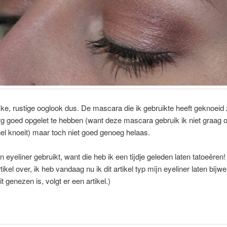
jke, rustige ooglook dus. De mascara die ik gebruikte heeft geknoeid z
rg goed opgelet te hebben (want deze mascara gebruik ik niet graag o
el knoeit) maar toch niet goed genoeg helaas.
n eyeliner gebruikt, want die heb ik een tijdje geleden laten tatoeëren! 
ikel over, ik heb vandaag nu ik dit artikel typ mijn eyeliner laten bijw
t genezen is, volgt er een artikel.)