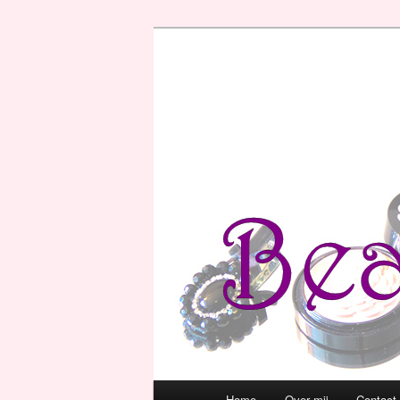
Hoofdmenu
Home
Over mij
Contact