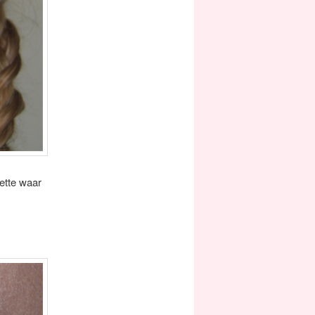
ette waar