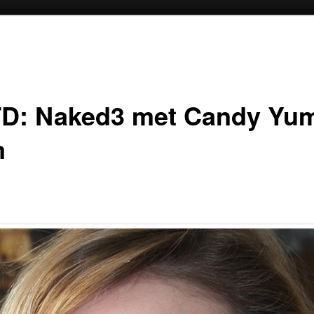
oud
inhoud
D: Naked3 met Candy Yu
m