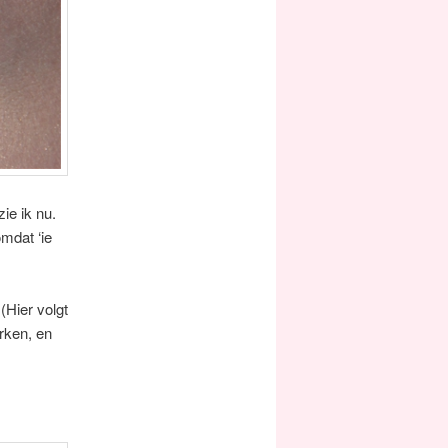
ie ik nu.
mdat ‘ie
(Hier volgt
erken, en