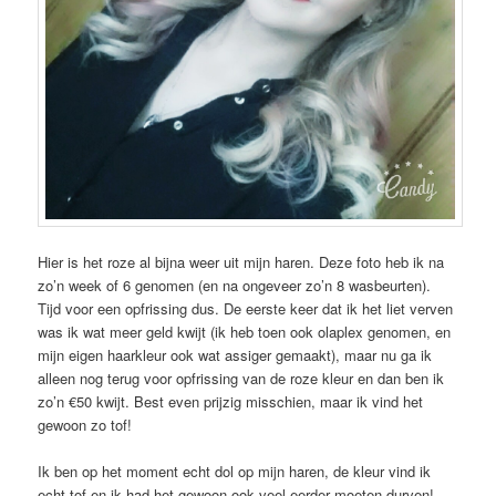
Hier is het roze al bijna weer uit mijn haren. Deze foto heb ik na
zo’n week of 6 genomen (en na ongeveer zo’n 8 wasbeurten).
Tijd voor een opfrissing dus. De eerste keer dat ik het liet verven
was ik wat meer geld kwijt (ik heb toen ook olaplex genomen, en
mijn eigen haarkleur ook wat assiger gemaakt), maar nu ga ik
alleen nog terug voor opfrissing van de roze kleur en dan ben ik
zo’n €50 kwijt. Best even prijzig misschien, maar ik vind het
gewoon zo tof!
Ik ben op het moment echt dol op mijn haren, de kleur vind ik
echt tof en ik had het gewoon ook veel eerder moeten durven!