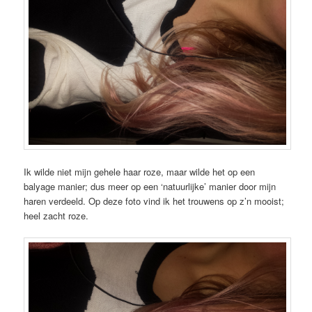
Ik wilde niet mijn gehele haar roze, maar wilde het op een
balyage manier; dus meer op een ‘natuurlijke’ manier door mijn
haren verdeeld. Op deze foto vind ik het trouwens op z’n mooist;
heel zacht roze.