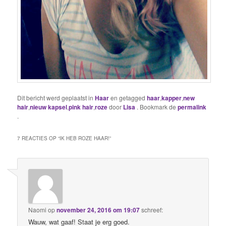
Dit bericht werd geplaatst in
Haar
en getagged
haar
,
kapper
,
new
hair
,
nieuw kapsel
,
pink hair
,
roze
door
Lisa
. Bookmark de
permalink
.
7 REACTIES OP “
IK HEB ROZE HAAR!
”
Naomi
op
november 24, 2016 om 19:07
schreef:
Wauw, wat gaaf! Staat je erg goed.