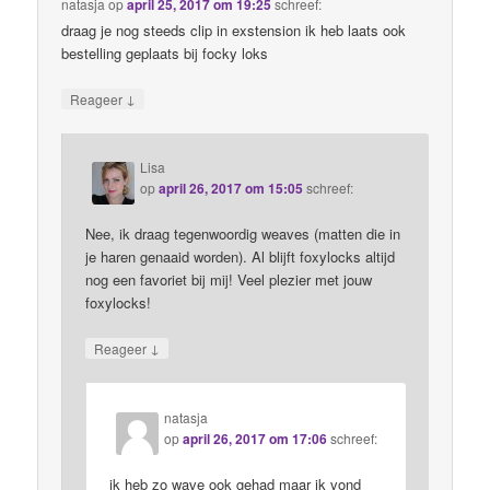
natasja
op
april 25, 2017 om 19:25
schreef:
draag je nog steeds clip in exstension ik heb laats ook
bestelling geplaats bij focky loks
↓
Reageer
Lisa
op
april 26, 2017 om 15:05
schreef:
Nee, ik draag tegenwoordig weaves (matten die in
je haren genaaid worden). Al blijft foxylocks altijd
nog een favoriet bij mij! Veel plezier met jouw
foxylocks!
↓
Reageer
natasja
op
april 26, 2017 om 17:06
schreef:
ik heb zo wave ook gehad maar ik vond