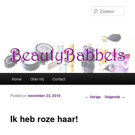
Zoek
Hoofdmenu
Home
Over mij
Contact
Spring naar de primaire inhoud
Spring naar de secundaire inhoud
Posted on
november 23, 2016
Berichtnavigatie
←
Vorige
Volgende
→
Ik heb roze haar!