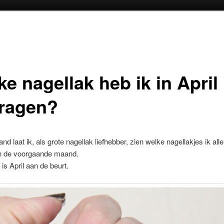
oud
inhoud
e nagellak heb ik in April
ragen?
nd laat ik, als grote nagellak liefhebber, zien welke nagellakjes ik al
n de voorgaande maand.
is April aan de beurt.