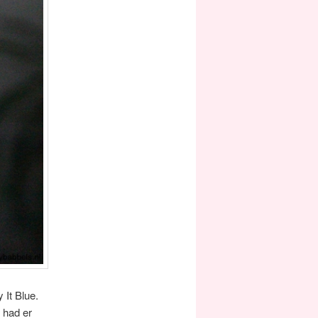
 It Blue.
k had er