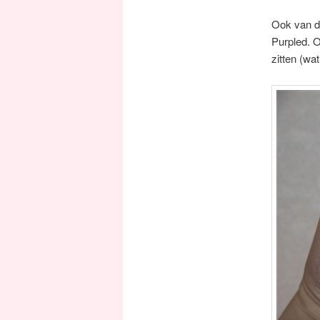
Ook van d
Purpled. O
zitten (wa