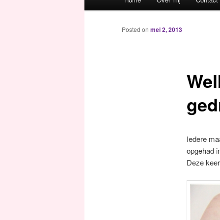
Spring naar de primaire inh
Spring naar de secundaire 
Posted on
mei 2, 2013
Welk
ged
Iedere maa
opgehad i
Deze keer 