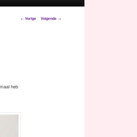
Berichtnavigatie
←
Vorige
Volgende
→
lemaal heb