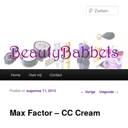
Zoek
Hoofdmenu
Home
Over mij
Contact
Spring naar de primaire inhoud
Spring naar de secundaire inhoud
Posted on
augustus 11, 2015
Berichtnavigatie
←
Vorige
Volgende
→
Max Factor – CC Cream