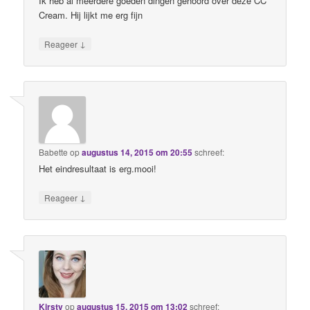
Ik heb al meerdere goeden dingen gehoord over deze CC
Cream. Hij lijkt me erg fijn
↓
Reageer
Babette
op
augustus 14, 2015 om 20:55
schreef:
Het eindresultaat is erg.mooi!
↓
Reageer
Kirsty
op
augustus 15, 2015 om 13:02
schreef: