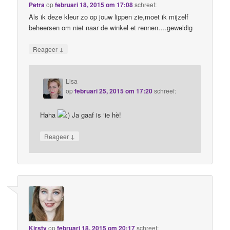
Petra
op
februari 18, 2015 om 17:08
schreef:
Als ik deze kleur zo op jouw lippen zie,moet ik mijzelf
beheersen om niet naar de winkel et rennen….geweldig
↓
Reageer
Lisa
op
februari 25, 2015 om 17:20
schreef:
Haha
Ja gaaf is ‘ie hè!
↓
Reageer
Kirsty
op
februari 18, 2015 om 20:17
schreef: