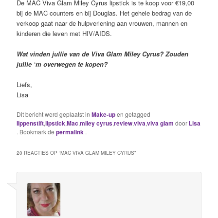
De MAC Viva Glam Miley Cyrus lipstick is te koop voor €19,00
bij de MAC counters en bij Douglas. Het gehele bedrag van de
verkoop gaat naar de hulpverlening aan vrouwen, mannen en
kinderen die leven met HIV/AIDS.
Wat vinden jullie van de Viva Glam Miley Cyrus? Zouden
jullie ‘m overwegen te kopen?
Liefs,
Lisa
Dit bericht werd geplaatst in
Make-up
en getagged
lippenstift
,
lipstick
,
Mac
,
miley cyrus
,
review
,
viva
,
viva glam
door
Lisa
. Bookmark de
permalink
.
20 REACTIES OP “
MAC VIVA GLAM MILEY CYRUS
”