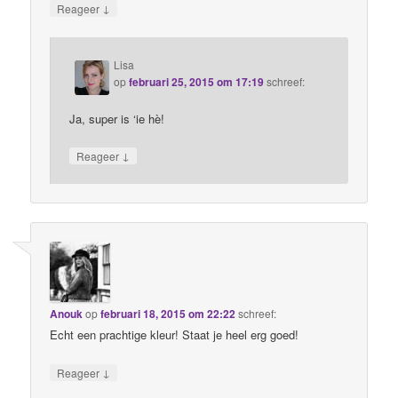
↓
Reageer
Lisa
op
februari 25, 2015 om 17:19
schreef:
Ja, super is ‘ie hè!
↓
Reageer
Anouk
op
februari 18, 2015 om 22:22
schreef:
Echt een prachtige kleur! Staat je heel erg goed!
↓
Reageer