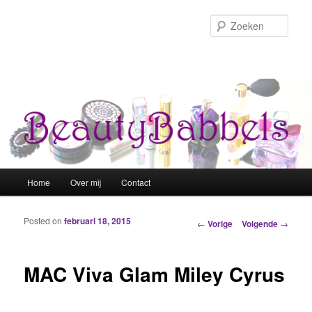
Zoek
Hoofdmenu
Home
Over mij
Contact
Spring naar de primaire inhoud
Spring naar de secundaire inhoud
Posted on
februari 18, 2015
Berichtnavigatie
←
Vorige
Volgende
→
MAC Viva Glam Miley Cyrus