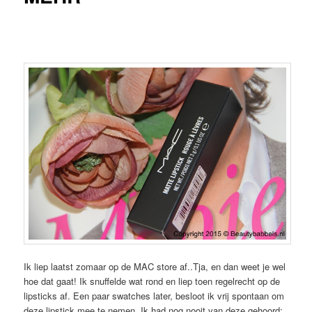
Ik liep laatst zomaar op de MAC store af..Tja, en dan weet je wel
hoe dat gaat! Ik snuffelde wat rond en liep toen regelrecht op de
lipsticks af. Een paar swatches later, besloot ik vrij spontaan om
deze lipstick mee te nemen. Ik had nog nooit van deze gehoord;