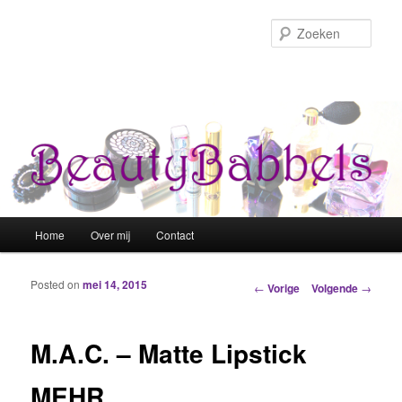
Zoek
Hoofdmenu
Home
Over mij
Contact
Spring naar de primaire inhoud
Spring naar de secundaire inhoud
Posted on
mei 14, 2015
Berichtnavigatie
←
Vorige
Volgende
→
M.A.C. – Matte Lipstick
MEHR