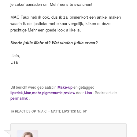
je zeker aanraden om Mehr eens te swatchen!
MAC Faux heb ik ook, dus ik zal binnenkort een artikel maken
waarin ik de lipsticks met elkaar vergelijk, kijken of deze
prachtige Mehr een goede look a like is.
Kende jullie Mehr al? Wat vinden jullie ervan?
Liefs,
Lisa
Dit bericht werd geplaatst in
Make-up
en getagged
lipstick
,
Mac
,
mehr
,
pigmentatie
,
review
door
Lisa
. Bookmark de
permalink
.
19 REACTIES OP “
M.A.C. – MATTE LIPSTICK MEHR
”