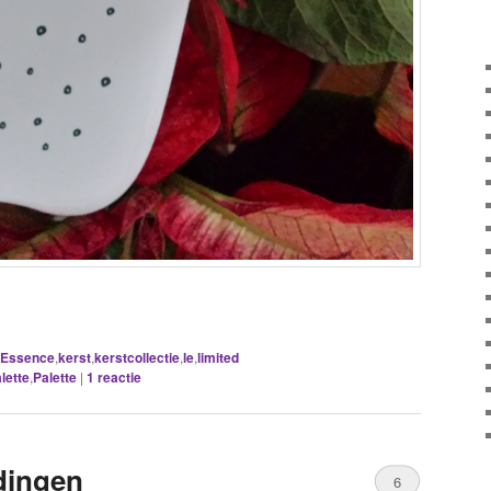
Essence
,
kerst
,
kerstcollectie
,
le
,
limited
lette
,
Palette
|
1
reactie
dingen
6