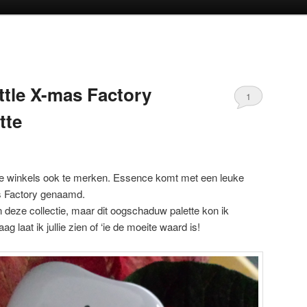
oud
inhoud
ttle X-mas Factory
1
tte
n de winkels ook te merken. Essence komt met een leuke
Mas Factory genaamd.
 deze collectie, maar dit oogschaduw palette kon ik
 laat ik jullie zien of ‘ie de moeite waard is!