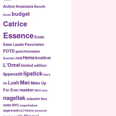
Action
Anastasia
Benefit
budget
blush
Catrice
Essence
Essie
Favorieten
Estee Lauder
FOTD
gezichtsmasker
Hema
kruidvat
Guerlain
H&M
L'Oreal
limited edition
lipstick
lippenstift
lisa's
Mac
Lush
Make Up
life
masker
For Ever
MAX
mua
nagellak
nailpolish
Nars
notm
NYC
oogschaduw
opgemaakt
p2
Palette
personal