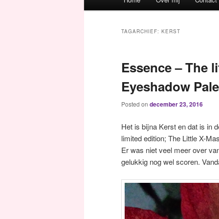
Spring naar de primaire inh
Spring naar de secundaire 
TAGARCHIEF:
KERST
Essence – The li
Eyeshadow Pale
Posted on
december 23, 2016
Het is bijna Kerst en dat is i
limited edition; The Little X-
Er was niet veel meer over van
gelukkig nog wel scoren. Vandaag