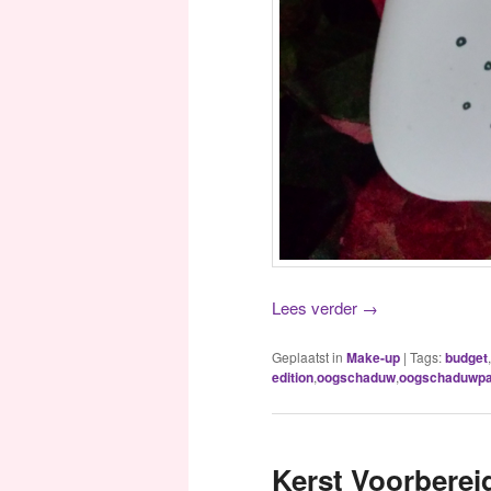
Lees verder
→
Geplaatst in
Make-up
|
Tags:
budget
,
edition
,
oogschaduw
,
oogschaduwpa
Kerst Voorberei