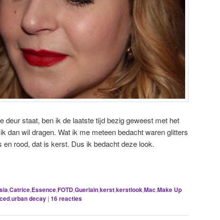
 deur staat, ben ik de laatste tijd bezig geweest met het
ik dan wil dragen. Wat ik me meteen bedacht waren glitters
 en rood, dat is kerst. Dus ik bedacht deze look.
sia
,
Catrice
,
Essence
,
FOTD
,
Guerlain
,
kerst
,
kerstlook
,
Mac
,
Make Up
aced
,
urban decay
|
16
reacties