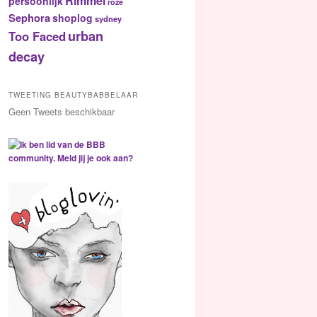
Rimmel
persoonlijk
roze
Sephora
shoplog
sydney
urban
Too Faced
decay
TWEETING BEAUTYBABBELAAR
Geen Tweets beschikbaar