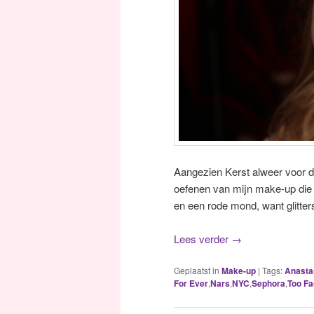
Aangezien Kerst alweer voor de
oefenen van mijn make-up die 
en een rode mond, want glitters
Lees verder
→
Geplaatst in
Make-up
|
Tags:
Anasta
For Ever
,
Nars
,
NYC
,
Sephora
,
Too F