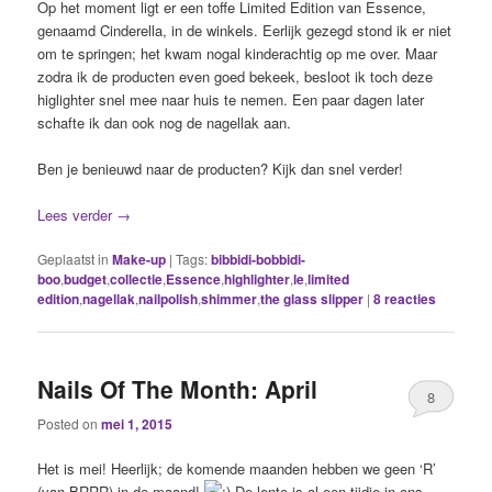
Op het moment ligt er een toffe Limited Edition van Essence,
genaamd Cinderella, in de winkels. Eerlijk gezegd stond ik er niet
om te springen; het kwam nogal kinderachtig op me over. Maar
zodra ik de producten even goed bekeek, besloot ik toch deze
higlighter snel mee naar huis te nemen. Een paar dagen later
schafte ik dan ook nog de nagellak aan.
Ben je benieuwd naar de producten? Kijk dan snel verder!
Lees verder
→
Geplaatst in
Make-up
|
Tags:
bibbidi-bobbidi-
boo
,
budget
,
collectie
,
Essence
,
highlighter
,
le
,
limited
edition
,
nagellak
,
nailpolish
,
shimmer
,
the glass slipper
|
8
reacties
Nails Of The Month: April
8
Posted on
mei 1, 2015
Het is mei! Heerlijk; de komende maanden hebben we geen ‘R’
(van BRRR) in de maand!
De lente is al een tijdje in ons