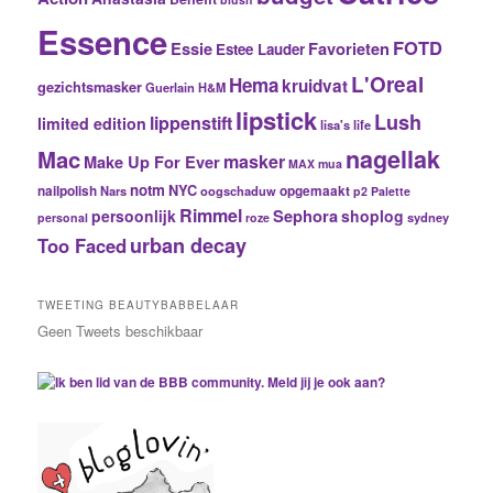
Essence
FOTD
Essie
Favorieten
Estee Lauder
L'Oreal
Hema
kruidvat
gezichtsmasker
Guerlain
H&M
lipstick
Lush
lippenstift
limited edition
lisa's life
nagellak
Mac
masker
Make Up For Ever
MAX
mua
notm
NYC
nailpolish
Nars
oogschaduw
opgemaakt
p2
Palette
Rimmel
Sephora
persoonlijk
shoplog
sydney
personal
roze
urban decay
Too Faced
TWEETING BEAUTYBABBELAAR
Geen Tweets beschikbaar