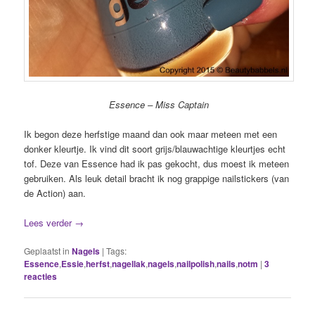
Essence – Miss Captain
Ik begon deze herfstige maand dan ook maar meteen met een
donker kleurtje. Ik vind dit soort grijs/blauwachtige kleurtjes echt
tof. Deze van Essence had ik pas gekocht, dus moest ik meteen
gebruiken. Als leuk detail bracht ik nog grappige nailstickers (van
de Action) aan.
Lees verder
→
Geplaatst in
Nagels
|
Tags:
Essence
,
Essie
,
herfst
,
nagellak
,
nagels
,
nailpolish
,
nails
,
notm
|
3
reacties