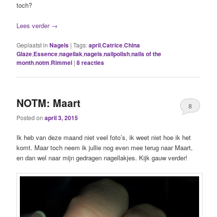
toch?
Lees verder
→
Geplaatst in
Nagels
|
Tags:
april
,
Catrice
,
China
Glaze
,
Essence
,
nagellak
,
nagels
,
nailpolish
,
nails of the
month
,
notm
,
Rimmel
|
8
reacties
NOTM: Maart
8
Posted on
april 3, 2015
Ik heb van deze maand niet veel foto’s, ik weet niet hoe ik het
komt. Maar toch neem ik jullie nog even mee terug naar Maart,
en dan wel naar mijn gedragen nagellakjes. Kijk gauw verder!