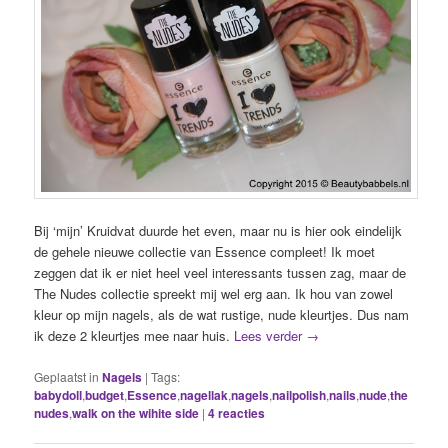
Bij ‘mijn’ Kruidvat duurde het even, maar nu is hier ook eindelijk
de gehele nieuwe collectie van Essence compleet! Ik moet
zeggen dat ik er niet heel veel interessants tussen zag, maar de
The Nudes collectie spreekt mij wel erg aan. Ik hou van zowel
kleur op mijn nagels, als de wat rustige, nude kleurtjes. Dus nam
ik deze 2 kleurtjes mee naar huis.
Lees verder
→
Geplaatst in
Nagels
|
Tags:
babydoll
,
budget
,
Essence
,
nagellak
,
nagels
,
nailpolish
,
nails
,
nude
,
the
nudes
,
walk on the wihite side
|
4
reacties