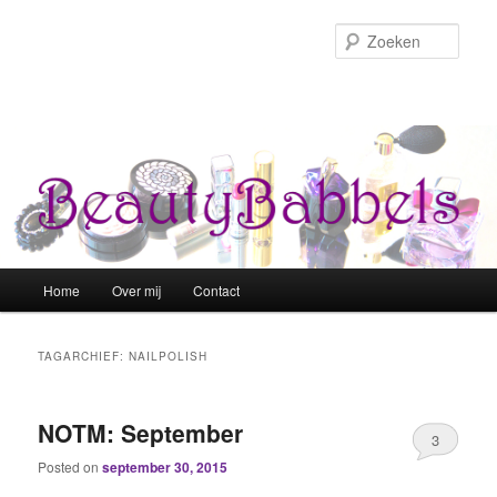
Zoek
Hoofdmenu
Home
Over mij
Contact
Spring naar de primaire inhoud
Spring naar de secundaire inhoud
TAGARCHIEF:
NAILPOLISH
NOTM: September
3
Posted on
september 30, 2015