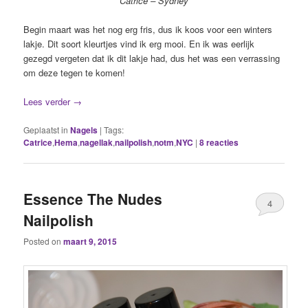
Catrice – Sydney
Begin maart was het nog erg fris, dus ik koos voor een winters
lakje. Dit soort kleurtjes vind ik erg mooi. En ik was eerlijk
gezegd vergeten dat ik dit lakje had, dus het was een verrassing
om deze tegen te komen!
Lees verder
→
Geplaatst in
Nagels
|
Tags:
Catrice
,
Hema
,
nagellak
,
nailpolish
,
notm
,
NYC
|
8
reacties
Essence The Nudes
4
Nailpolish
Posted on
maart 9, 2015