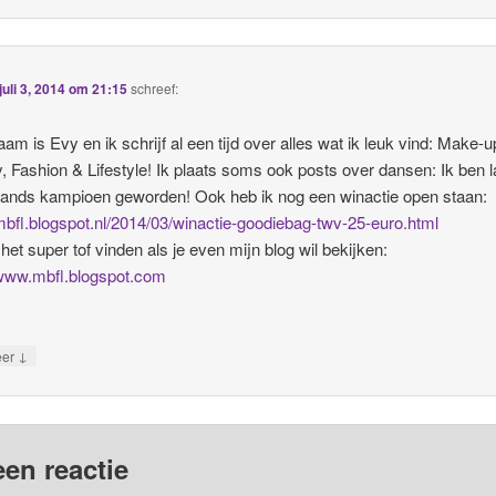
juli 3, 2014 om 21:15
schreef:
aam is Evy en ik schrijf al een tijd over alles wat ik leuk vind: Make-u
, Fashion & Lifestyle! Ik plaats soms ook posts over dansen: Ik ben l
ands kampioen geworden! Ook heb ik nog een winactie open staan:
/mbfl.blogspot.nl/2014/03/winactie-goodiebag-twv-25-euro.html
 het super tof vinden als je even mijn blog wil bekijken:
/www.mbfl.blogspot.com
↓
eer
een reactie