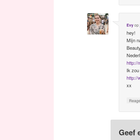
Evy
op
hey!
Mijn n
Beauty
Nederl
http:/
Ik zou
http:/
xx
Reag
Geef 