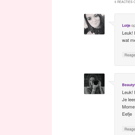
5 REACTIES O
Lotje
o
Leuk! 
wat me
Reag
Beauty
Leuk! 
Je lee
Moment
Eefje
Reag