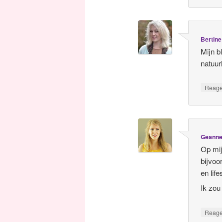
Bertine
Mijn b
natuur
Reag
Geann
Op mi
bijvoo
en lif
Ik zou
Reag