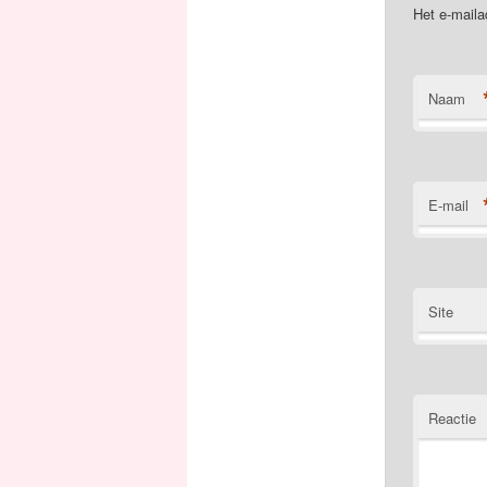
Het e-maila
Naam
E-mail
Site
Reactie