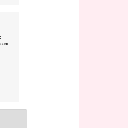
p,
aatst