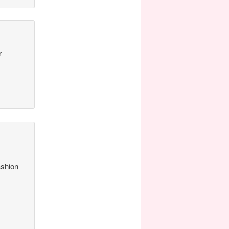
r
ashion