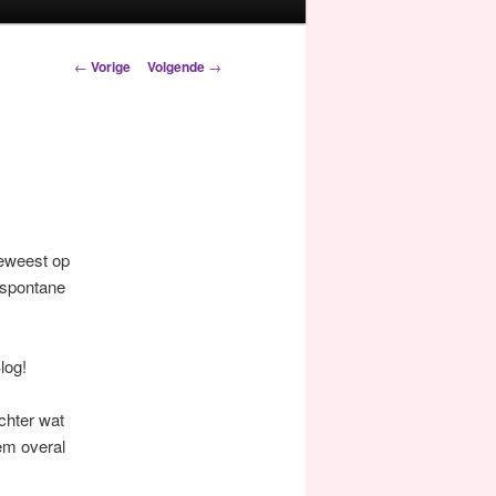
Berichtnavigatie
←
Vorige
Volgende
→
geweest op
 spontane
log!
achter wat
eem overal