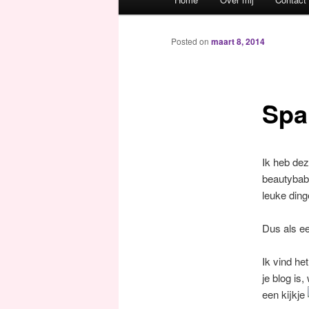
Spring naar de primaire inh
Spring naar de secundaire 
Posted on
maart 8, 2014
Spa
Ik heb dez
beautybabb
leuke ding
Dus als ee
Ik vind he
je blog is,
een kijkje