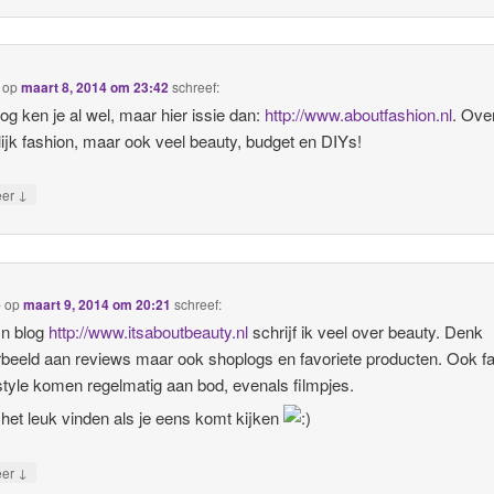
op
maart 8, 2014 om 23:42
schreef:
log ken je al wel, maar hier issie dan:
http://www.aboutfashion.nl
. Ove
lijk fashion, maar ook veel beauty, budget en DIYs!
↓
eer
e
op
maart 9, 2014 om 20:21
schreef:
jn blog
http://www.itsaboutbeauty.nl
schrijf ik veel over beauty. Denk
rbeeld aan reviews maar ook shoplogs en favoriete producten. Ook f
estyle komen regelmatig aan bod, evenals filmpjes.
 het leuk vinden als je eens komt kijken
↓
eer