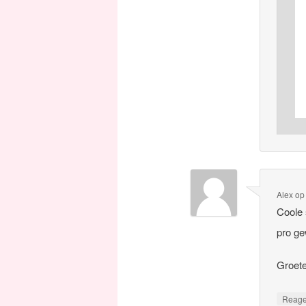
Alex
o
Coole 
pro g
Groet
Reag