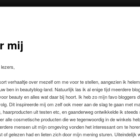
oud
inhoud
r mij
 lezers,
ort verhaaltje over mezelf om me voor te stellen, aangezien ik helem
uw ben in beautyblog-land. Natuurlijk las ik al enige tijd meerdere blog
voor beauty en alles wat daar bij hoort. Ik heb zo mijn favo bloggers di
volg. Dit inspireerde mij om zelf ook meer aan de slag te gaan met m
, haarproducten uit testen etc, en gaanderweg ontwikkelde ik steeds
er alle cosmetische producten die we tegenwoordig in de winkels he
erdere mensen uit mijn omgeving vonden het interessant om te horen
t of gelezen had en lieten zich door mijn mening sturen. Uiteindelijk 