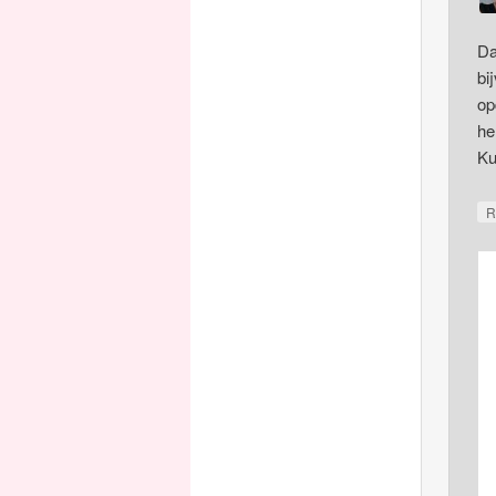
Da
bi
op
he
Ku
R