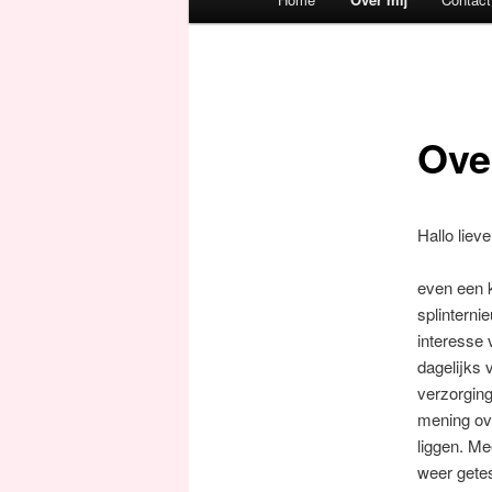
Spring naar de primaire inh
Spring naar de secundaire 
Ove
Hallo lieve
even een k
splinternie
interesse 
dagelijks 
verzorging
mening ov
liggen. Me
weer getes