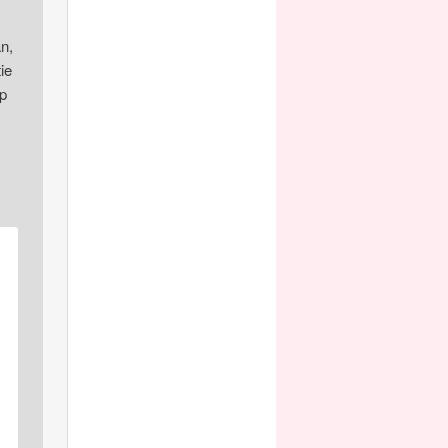
n,
ie
:p