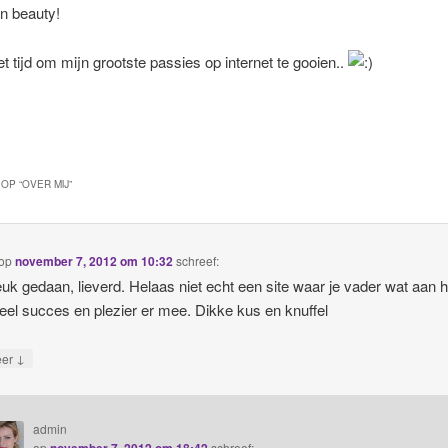
n beauty!
et tijd om mijn grootste passies op internet te gooien..
OP “
OVER MIJ
”
op
november 7, 2012 om 10:32
schreef:
euk gedaan, lieverd. Helaas niet echt een site waar je vader wat aan h
eel succes en plezier er mee. Dikke kus en knuffel
↓
eer
admin
op
schreef: