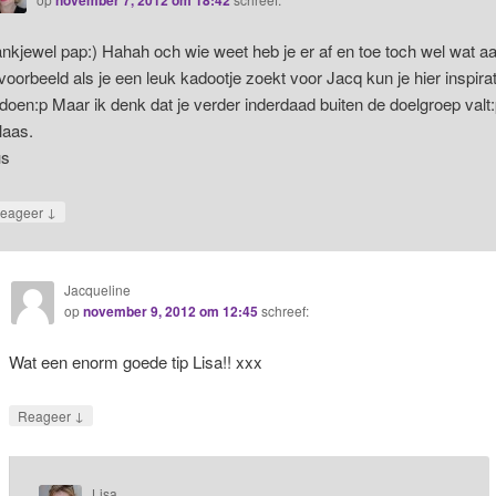
november 7, 2012 om 18:42
nkjewel pap:) Hahah och wie weet heb je er af en toe toch wel wat aa
jvoorbeeld als je een leuk kadootje zoekt voor Jacq kun je hier inspirat
doen:p Maar ik denk dat je verder inderdaad buiten de doelgroep valt
laas.
s
↓
eageer
Jacqueline
op
november 9, 2012 om 12:45
schreef:
Wat een enorm goede tip Lisa!! xxx
↓
Reageer
Lisa