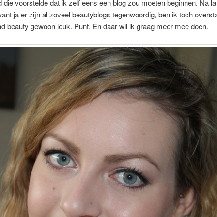
d die voorstelde dat ik zelf eens een blog zou moeten beginnen. Na l
 want ja er zijn al zoveel beautyblogs tegenwoordig, ben ik toch overs
nd beauty gewoon leuk. Punt. En daar wil ik graag meer mee doen.