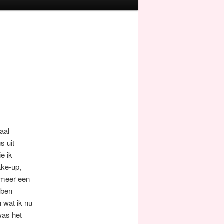
aal
s uit
e ik
ake-up,
 meer een
bben
 wat ik nu
was het