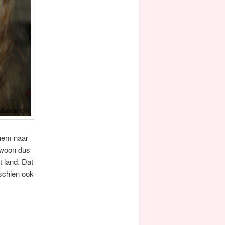
nhem naar
k woon dus
 land. Dat
schien ook