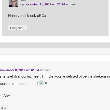
op
november 11, 2012 om 20:14
schreef:
Haha vond ik ook al! Xx
↓
Reageer
p
november 8, 2012 om 01:34
schreef:
site, ziet dr mooi uit, heeft Tim die voor je gefixed of ben je stiekem 
eworden met computers?
en Alex
↓
eer