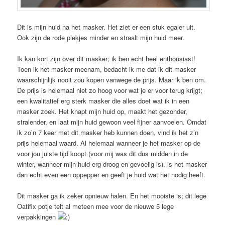
Dit is mijn huid na het masker. Het ziet er een stuk egaler uit.
Ook zijn de rode plekjes minder en straalt mijn huid meer.
Ik kan kort zijn over dit masker; ik ben echt heel enthousiast!
Toen ik het masker meenam, bedacht ik me dat ik dit masker
waarschijnlijk nooit zou kopen vanwege de prijs. Maar ik ben om.
De prijs is helemaal niet zo hoog voor wat je er voor terug krijgt;
een kwalitatief erg sterk masker die alles doet wat ik in een
masker zoek. Het knapt mijn huid op, maakt het gezonder,
stralender, en laat mijn huid gewoon veel fijner aanvoelen. Omdat
ik zo’n 7 keer met dit masker heb kunnen doen, vind ik het z’n
prijs helemaal waard. Al helemaal wanneer je het masker op de
voor jou juiste tijd koopt (voor mij was dit dus midden in de
winter, wanneer mijn huid erg droog en gevoelig is), is het masker
dan echt even een oppepper en geeft je huid wat het nodig heeft.
Dit masker ga ik zeker opnieuw halen. En het mooiste is; dit lege
Oatifix potje telt al meteen mee voor de nieuwe 5 lege
verpakkingen