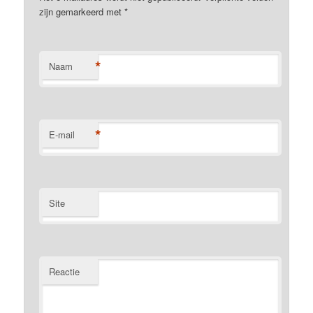
zijn gemarkeerd met
*
*
Naam
*
E-mail
Site
Reactie