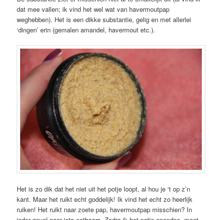
dat mee vallen; ik vind het wel wat van havermoutpap
weghebben). Het is een dikke substantie, gelig en met allerlei
‘dingen’ erin (gemalen amandel, havermout etc.).
Het is zo dik dat het niet uit het potje loopt, al hou je ‘t op z’n
kant. Maar het ruikt echt goddelijk! Ik vind het echt zo heerlijk
ruiken! Het ruikt naar zoete pap, havermoutpap misschien? In
ieder geval naar iets eetbaars. Zodra ik het potje opendoe, moet