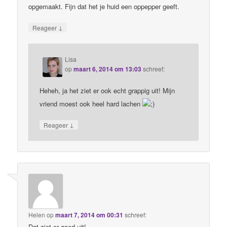
opgemaakt. Fijn dat het je huid een oppepper geeft.
↓
Reageer
Lisa
op
maart 6, 2014 om 13:03
schreef:
Heheh, ja het ziet er ook echt grappig uit! Mijn
vriend moest ook heel hard lachen
↓
Reageer
Helen
op
maart 7, 2014 om 00:31
schreef:
Dat ziet er goed uit!