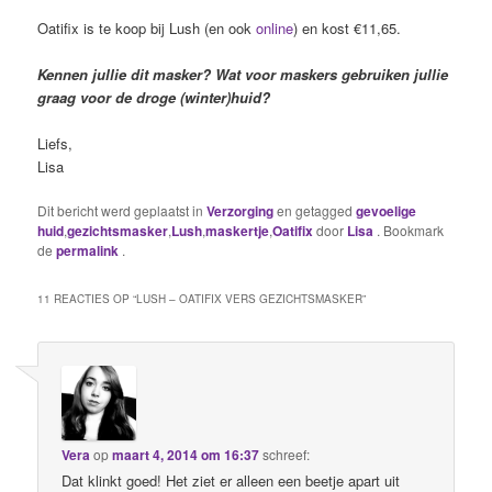
Oatifix is te koop bij Lush (en ook
online
) en kost €11,65.
Kennen jullie dit masker? Wat voor maskers gebruiken jullie
graag voor de droge (winter)huid?
Liefs,
Lisa
Dit bericht werd geplaatst in
Verzorging
en getagged
gevoelige
huid
,
gezichtsmasker
,
Lush
,
maskertje
,
Oatifix
door
Lisa
. Bookmark
de
permalink
.
11 REACTIES OP “
LUSH – OATIFIX VERS GEZICHTSMASKER
”
Vera
op
maart 4, 2014 om 16:37
schreef:
Dat klinkt goed! Het ziet er alleen een beetje apart uit