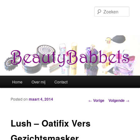
Zoek
Hoofdmenu
Home
Over mij
Contact
Spring naar de primaire inhoud
Spring naar de secundaire inhoud
Posted on
maart 4, 2014
Berichtnavigatie
←
Vorige
Volgende
→
Lush – Oatifix Vers
Gezichtsmasker