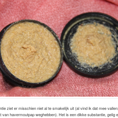
ie ziet er misschien niet al te smakelijk uit (al vind ik dat mee vallen;
t van havermoutpap weghebben). Het is een dikke substantie, gelig 