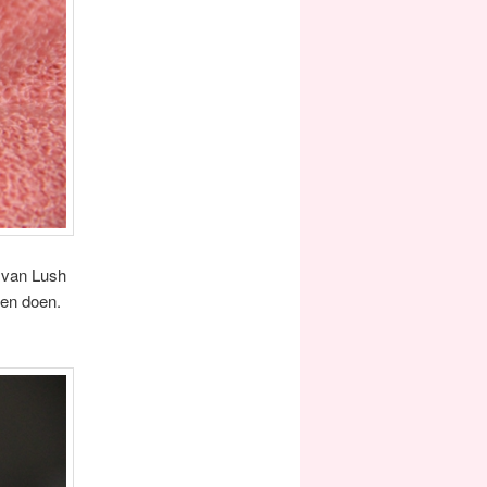
e van Lush
nen doen.