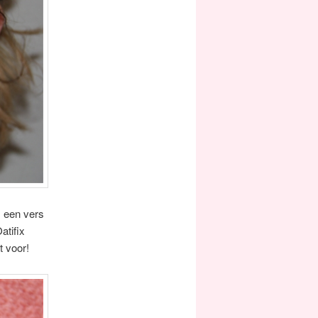
s een vers
atifix
t voor!