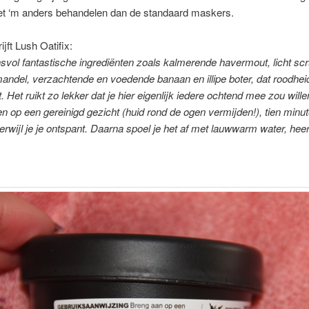
et ‘m anders behandelen dan de standaard maskers.
jft Lush Oatifix:
nsvol fantastische ingrediënten zoals kalmerende havermout, licht s
andel, verzachtende en voedende banaan en illipe boter, dat roodhei
. Het ruikt zo lekker dat je hier eigenlijk iedere ochtend mee zou willen
 op een gereinigd gezicht (huid rond de ogen vermijden!), tien minut
terwijl je je ontspant. Daarna spoel je het af met lauwwarm water, heerl