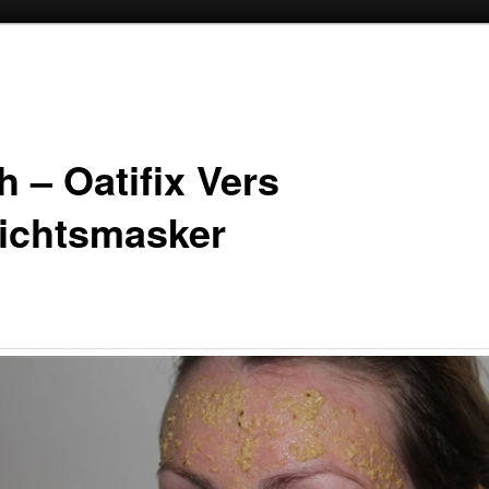
oud
inhoud
h – Oatifix Vers
ichtsmasker