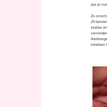
dus je mo
Zo omschri
Zit barste
stukjes am
vermindert
Aanbrengen
intrekken 