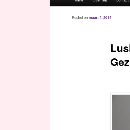
Spring naar de primaire inh
Spring naar de secundaire 
Posted on
maart 4, 2014
Lus
Gez