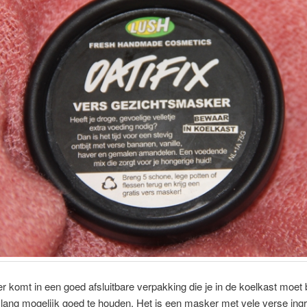
 komt in een goed afsluitbare verpakking die je in de koelkast moet
lang mogelijk goed te houden. Het is een masker met vele verse ingr