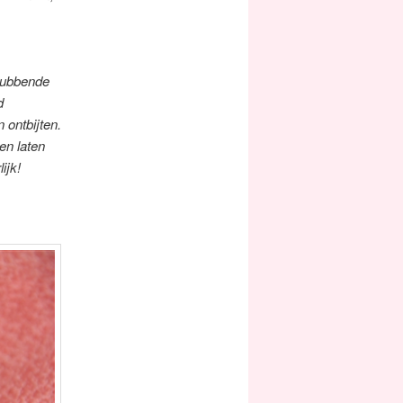
crubbende
d
 ontbijten.
en laten
ijk!