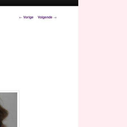
Berichtnavigatie
←
Vorige
Volgende
→