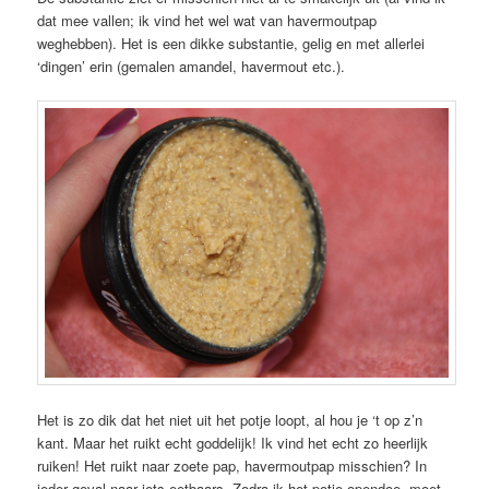
dat mee vallen; ik vind het wel wat van havermoutpap
weghebben). Het is een dikke substantie, gelig en met allerlei
‘dingen’ erin (gemalen amandel, havermout etc.).
Het is zo dik dat het niet uit het potje loopt, al hou je ‘t op z’n
kant. Maar het ruikt echt goddelijk! Ik vind het echt zo heerlijk
ruiken! Het ruikt naar zoete pap, havermoutpap misschien? In
ieder geval naar iets eetbaars. Zodra ik het potje opendoe, moet