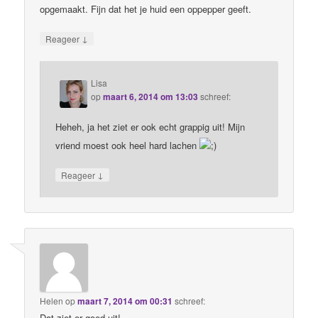
opgemaakt. Fijn dat het je huid een oppepper geeft.
↓
Reageer
Lisa
op
maart 6, 2014 om 13:03
schreef:
Heheh, ja het ziet er ook echt grappig uit! Mijn
vriend moest ook heel hard lachen
↓
Reageer
Helen
op
maart 7, 2014 om 00:31
schreef:
Dat ziet er goed uit!