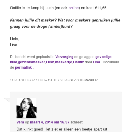
Oatifix is te koop bij Lush (en ook
online
) en kost €11,65.
Kennen jullie dit masker? Wat voor maskers gebruiken jullie
graag voor de droge (winter)huid?
Liefs,
Lisa
Dit bericht werd geplaatst in
Verzorging
en getagged
gevoelige
huid
,
gezichtsmasker
,
Lush
,
maskertje
,
Oatifix
door
Lisa
. Bookmark
de
permalink
.
11 REACTIES OP “
LUSH – OATIFIX VERS GEZICHTSMASKER
”
Vera
op
maart 4, 2014 om 16:37
schreef:
Dat klinkt goed! Het ziet er alleen een beetje apart uit