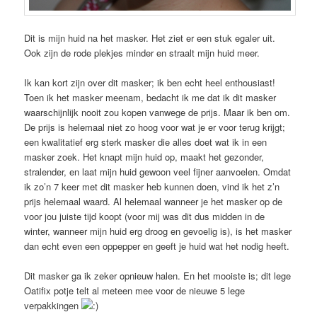
Dit is mijn huid na het masker. Het ziet er een stuk egaler uit.
Ook zijn de rode plekjes minder en straalt mijn huid meer.
Ik kan kort zijn over dit masker; ik ben echt heel enthousiast!
Toen ik het masker meenam, bedacht ik me dat ik dit masker
waarschijnlijk nooit zou kopen vanwege de prijs. Maar ik ben om.
De prijs is helemaal niet zo hoog voor wat je er voor terug krijgt;
een kwalitatief erg sterk masker die alles doet wat ik in een
masker zoek. Het knapt mijn huid op, maakt het gezonder,
stralender, en laat mijn huid gewoon veel fijner aanvoelen. Omdat
ik zo’n 7 keer met dit masker heb kunnen doen, vind ik het z’n
prijs helemaal waard. Al helemaal wanneer je het masker op de
voor jou juiste tijd koopt (voor mij was dit dus midden in de
winter, wanneer mijn huid erg droog en gevoelig is), is het masker
dan echt even een oppepper en geeft je huid wat het nodig heeft.
Dit masker ga ik zeker opnieuw halen. En het mooiste is; dit lege
Oatifix potje telt al meteen mee voor de nieuwe 5 lege
verpakkingen