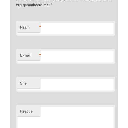
zijn gemarkeerd met
*
*
Naam
*
E-mail
Site
Reactie