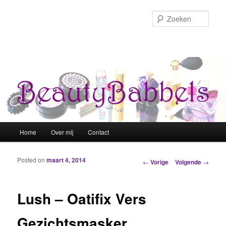
Zoek
Hoofdmenu
Home
Over mij
Contact
Spring naar de primaire inhoud
Spring naar de secundaire inhoud
Posted on
maart 4, 2014
Berichtnavigatie
←
Vorige
Volgende
→
Lush – Oatifix Vers
Gezichtsmasker