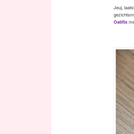
Jeuj, laat
gezichtsma
Oatifix
me