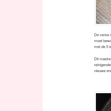
De verse 
moet bewar
met de 5 l
Dit masker
reinigende
nieuwe ene