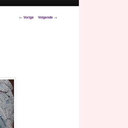
Berichtnavigatie
←
Vorige
Volgende
→