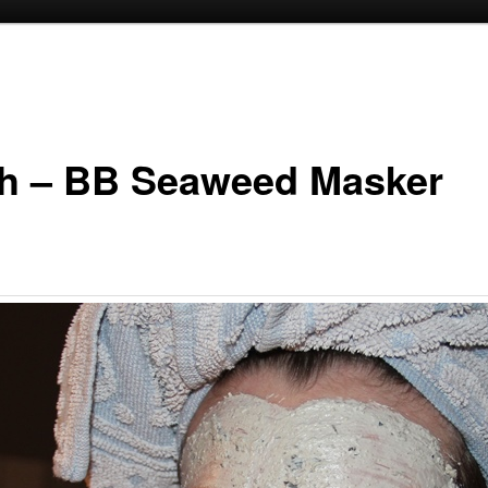
oud
inhoud
h – BB Seaweed Masker