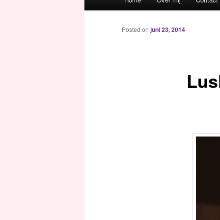
Spring naar de primaire inh
Spring naar de secundaire 
Posted on
juni 23, 2014
Lus