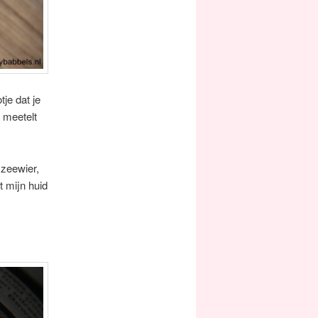
je dat je
 meetelt
 zeewier,
t mijn huid