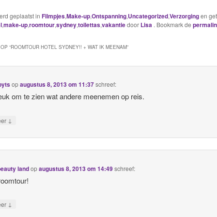
werd geplaatst in
Filmpjes
,
Make-up
,
Ontspanning
,
Uncategorized
,
Verzorging
en ge
l
,
make-up
,
roomtour
,
sydney
,
toilettas
,
vakantie
door
Lisa
. Bookmark de
permali
OP “
ROOMTOUR HOTEL SYDNEY!! + WAT IK MEENAM
”
byts
op
augustus 8, 2013 om 11:37
schreef:
 leuk om te zien wat andere meenemen op reis.
↓
eer
beauty land
op
augustus 8, 2013 om 14:49
schreef:
roomtour!
↓
eer