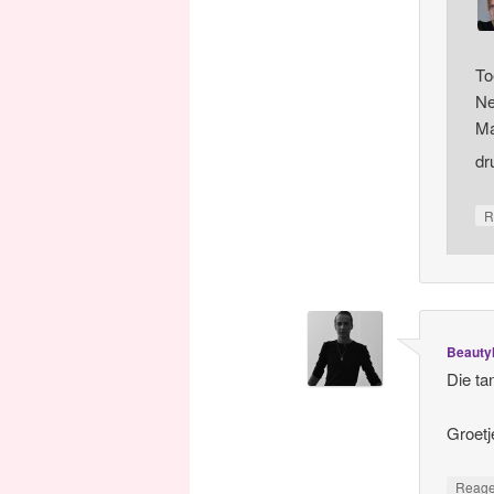
To
Ne
Ma
dr
R
Beaut
Die ta
Groetj
Reag