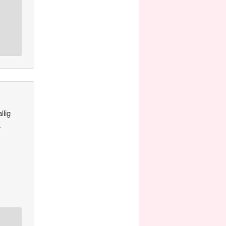
llig
.