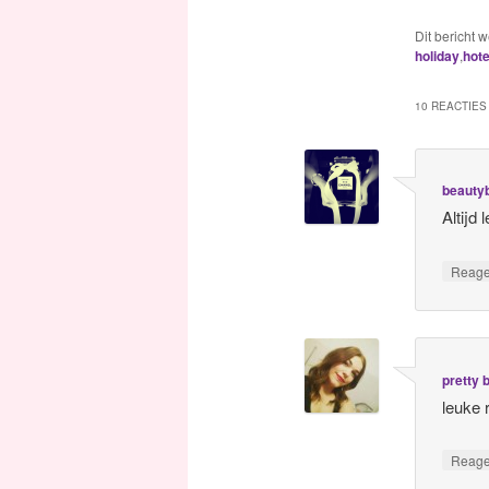
Dit bericht 
holiday
,
hote
10 REACTIES 
beauty
Altijd
Reag
pretty 
leuke 
Reag