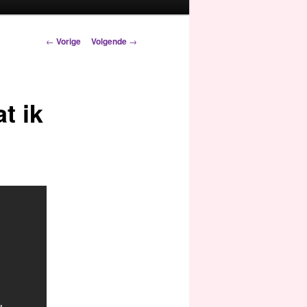
Berichtnavigatie
←
Vorige
Volgende
→
t ik