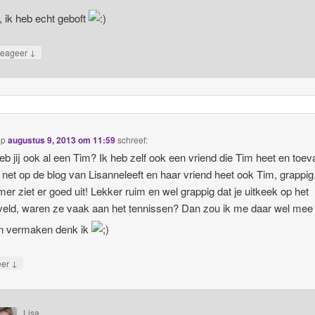
, ik heb echt geboft
↓
eageer
op
augustus 9, 2013 om 11:59
schreef:
eb jij ook al een Tim? Ik heb zelf ook een vriend die Tim heet en toeva
 net op de blog van Lisanneleeft en haar vriend heet ook Tim, grappig
er ziet er goed uit! Lekker ruim en wel grappig dat je uitkeek op het
veld, waren ze vaak aan het tennissen? Dan zou ik me daar wel mee
n vermaken denk ik
↓
eer
Lisa