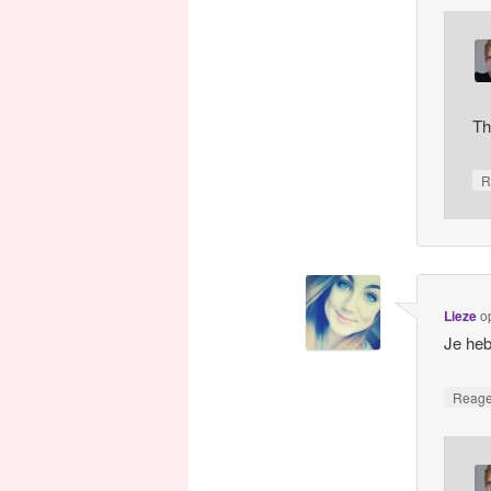
T
R
Lieze
o
Je heb
Reag