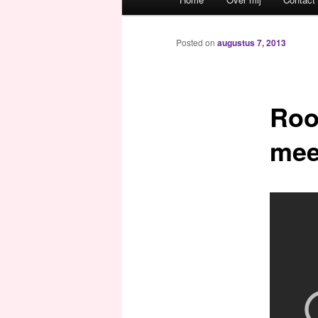
Spring naar de primaire inh
Spring naar de secundaire 
Posted on
augustus 7, 2013
Roo
me