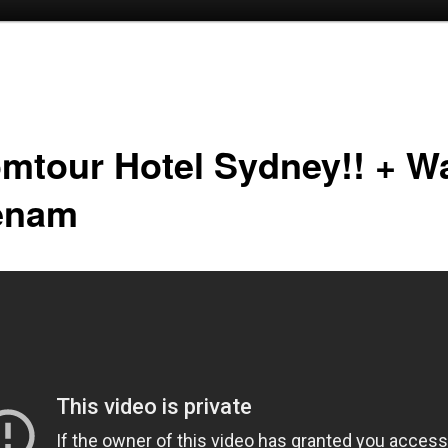
oud
inhoud
mtour Hotel Sydney!! + Wa
enam