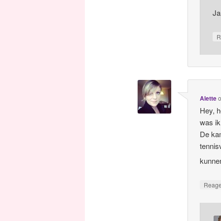
Ja
R
Alette
Hey, h
was ik
De kam
tennis
kunne
Reag