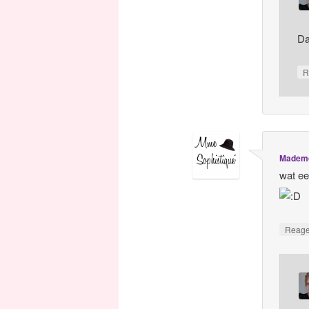
Da
R
Mademo
wat ee
Reag