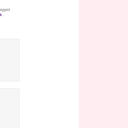
tagged
nk
.