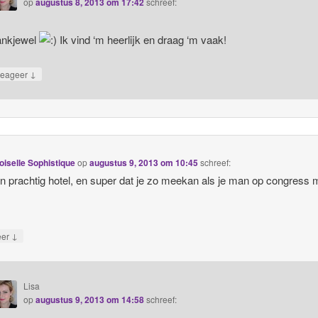
op
augustus 8, 2013 om 17:42
schreef:
nkjewel
Ik vind ‘m heerlijk en draag ‘m vaak!
↓
eageer
iselle Sophistique
op
augustus 9, 2013 om 10:45
schreef:
n prachtig hotel, en super dat je zo meekan als je man op congress 
↓
eer
Lisa
op
augustus 9, 2013 om 14:58
schreef: