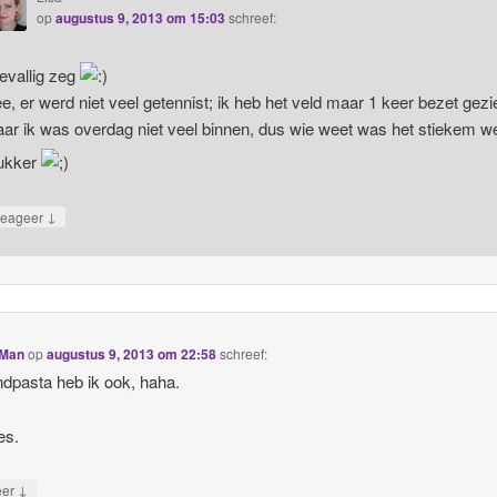
op
augustus 9, 2013 om 15:03
schreef:
evallig zeg
e, er werd niet veel getennist; ik heb het veld maar 1 keer bezet gezi
ar ik was overdag niet veel binnen, dus wie weet was het stiekem we
ukker
↓
eageer
yMan
op
augustus 9, 2013 om 22:58
schreef:
ndpasta heb ik ook, haha.
es.
↓
eer