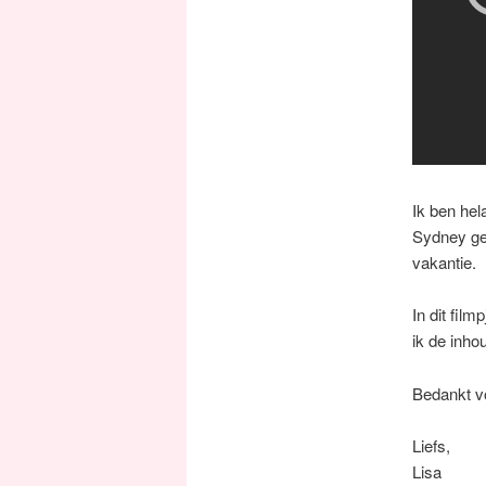
Ik ben hel
Sydney geh
vakantie.
In dit film
ik de inhou
Bedankt vo
Liefs,
Lisa