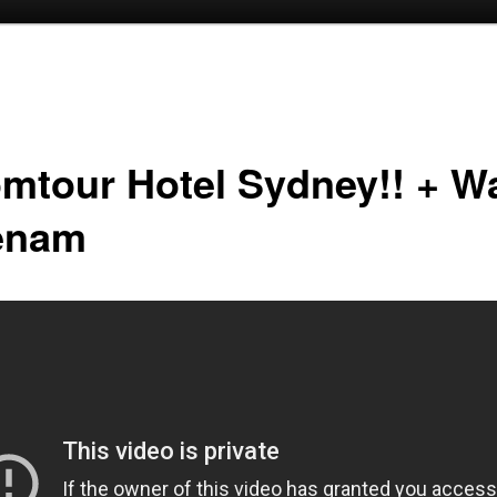
oud
inhoud
mtour Hotel Sydney!! + Wa
enam