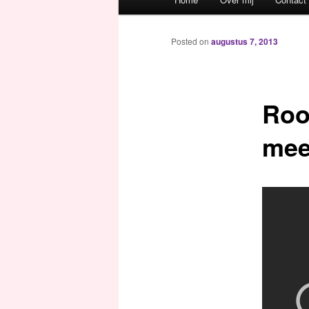
Spring naar de primaire inh
Spring naar de secundaire 
Posted on
augustus 7, 2013
Roo
me