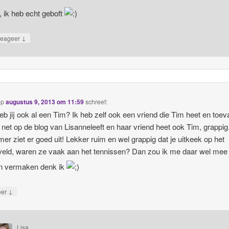
, ik heb echt geboft
↓
eageer
op
augustus 9, 2013 om 11:59
schreef:
eb jij ook al een Tim? Ik heb zelf ook een vriend die Tim heet en toeva
 net op de blog van Lisanneleeft en haar vriend heet ook Tim, grappig
er ziet er goed uit! Lekker ruim en wel grappig dat je uitkeek op het
veld, waren ze vaak aan het tennissen? Dan zou ik me daar wel mee
n vermaken denk ik
↓
eer
Lisa