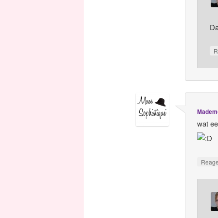
Da
R
Mademo
wat ee
Reag