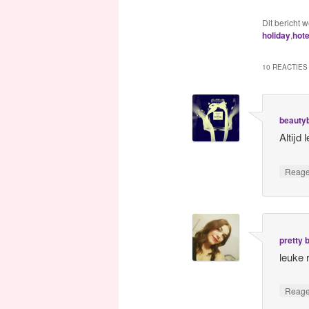
Dit bericht 
holiday
,
hote
10 REACTIES 
beauty
Altijd
Reag
pretty 
leuke 
Reag