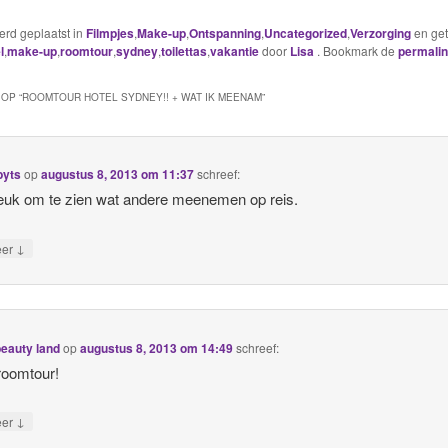
werd geplaatst in
Filmpjes
,
Make-up
,
Ontspanning
,
Uncategorized
,
Verzorging
en ge
l
,
make-up
,
roomtour
,
sydney
,
toilettas
,
vakantie
door
Lisa
. Bookmark de
permali
OP “
ROOMTOUR HOTEL SYDNEY!! + WAT IK MEENAM
”
byts
op
augustus 8, 2013 om 11:37
schreef:
 leuk om te zien wat andere meenemen op reis.
↓
eer
beauty land
op
augustus 8, 2013 om 14:49
schreef:
roomtour!
↓
eer