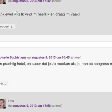
op
augustus 8, 2013 om 17:42
schreef:
nkjewel
Ik vind ‘m heerlijk en draag ‘m vaak!
↓
eageer
iselle Sophistique
op
augustus 9, 2013 om 10:45
schreef:
n prachtig hotel, en super dat je zo meekan als je man op congress 
↓
eer
Lisa
op
augustus 9, 2013 om 14:58
schreef: