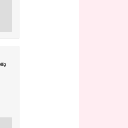
llig
.