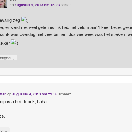
op
augustus 9, 2013 om 15:03
schreef:
evallig zeg
e, er werd niet veel getennist; ik heb het veld maar 1 keer bezet gezi
ar ik was overdag niet veel binnen, dus wie weet was het stiekem we
ukker
↓
eageer
yMan
op
augustus 9, 2013 om 22:58
schreef:
ndpasta heb ik ook, haha.
es.
↓
eer