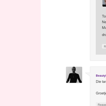
To
Ne
Ma
dr
R
Beaut
Die ta
Groetj
Reag