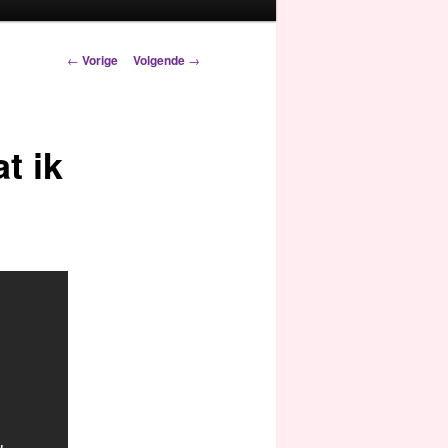
Berichtnavigatie
←
Vorige
Volgende
→
t ik