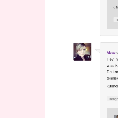
Ja
R
Alette
Hey, h
was ik
De kam
tennis
kunne
Reag