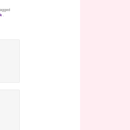
tagged
nk
.