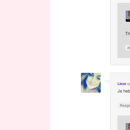
T
R
Lieze
o
Je heb
Reag