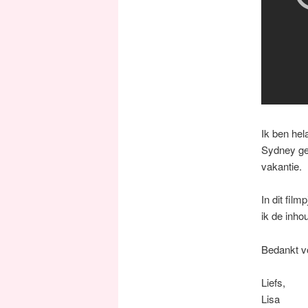
Ik ben hel
Sydney geh
vakantie.
In dit film
ik de inhou
Bedankt vo
Liefs,
Lisa