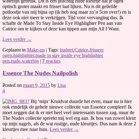
waterlijn gebruik. Dit is een prachtig nude kleurtje dat je ogen
optisch groter maakt en frisser laat lijken. Nu is dit geliefde
potloodje van mij bijna op (ik heb nog maar zo’n 5cm over!) en is
deze ook niet meer te verkrijgen. Tijd voor vervanging dus. Ik
schafte de Made To Stay Inside Eye Highlighter Pen aan van
Catrice om te kijken of deze kan tippen aan mijn All I Want.
Lees verder
→
Geplaatst in
Make-up
|
Tags:
budget
,
Catrice
,
frissere
ogen
,
highlighter
,
made to stay inside eye highlighter
pen
,
nude
,
waterlijn
|
7
reacties
Essence The Nudes Nailpolish
Posted on
maart 9, 2015
by
Lisa
4
Bij ‘mijn’ Kruidvat duurde het even, maar nu is hier
ook eindelijk de gehele nieuwe collectie van Essence compleet! Ik
moet zeggen dat ik er niet heel veel interessants tussen zag, maar de
The Nudes collectie spreekt mij wel erg aan. Ik hou van zowel kleur
op mijn nagels, als de wat rustige, nude kleurtjes. Dus nam ik deze 2
kleurtjes mee naar huis.
Lees verder
→