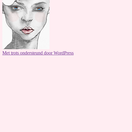
Met trots ondersteund door WordPress