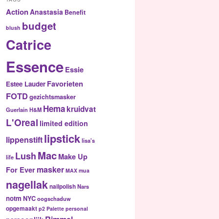
Action
Anastasia
Benefit
budget
blush
Catrice
Essence
Essie
Favorieten
Estee Lauder
FOTD
gezichtsmasker
Hema
kruidvat
Guerlain
H&M
L'Oreal
limited edition
lipstick
lippenstift
lisa's
Mac
Lush
Make Up
life
masker
For Ever
MAX
mua
nagellak
nailpolish
Nars
notm
NYC
oogschaduw
opgemaakt
p2
Palette
personal