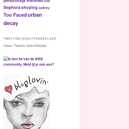
Rimmel
persoonlijk
roze
Sephora
shoplog
sydney
urban
Too Faced
decay
TWEETING BEAUTYBABBELAAR
Geen Tweets beschikbaar