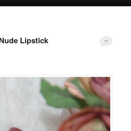
oud
inhoud
Nude Lipstick
17