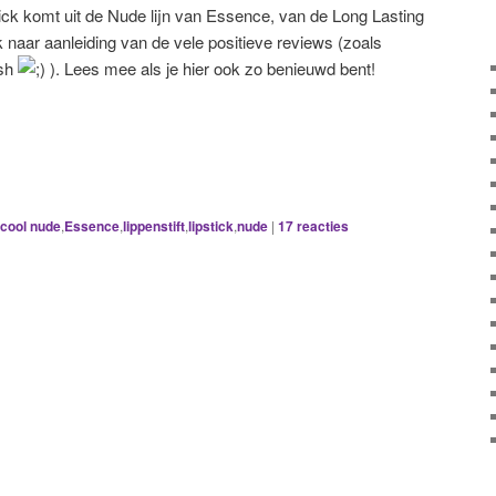
stick komt uit de Nude lijn van Essence, van de Long Lasting
ck naar aanleiding van de vele positieve reviews (zoals
ash
). Lees mee als je hier ook zo benieuwd bent!
cool nude
,
Essence
,
lippenstift
,
lipstick
,
nude
|
17
reacties