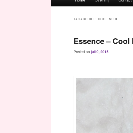
Spring naar de primaire inh
Spring naar de secundaire 
TAGARCHIEF:
COOL NUDE
Essence – Cool 
Posted on
juli 9, 2015