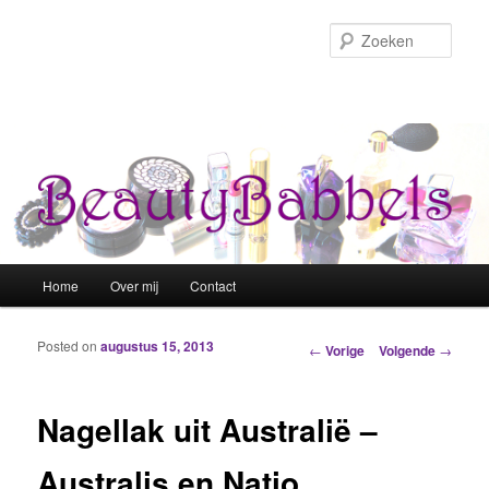
Zoek
Hoofdmenu
Home
Over mij
Contact
Spring naar de primaire inhoud
Spring naar de secundaire inhoud
Posted on
augustus 15, 2013
Berichtnavigatie
←
Vorige
Volgende
→
Nagellak uit Australië –
Australis en Natio