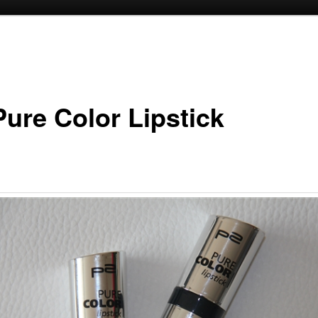
oud
inhoud
Pure Color Lipstick