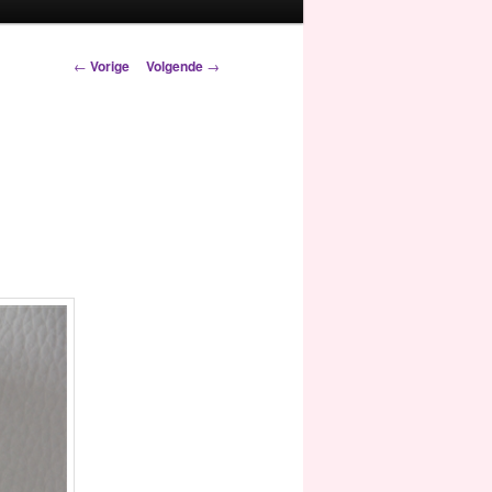
Berichtnavigatie
←
Vorige
Volgende
→