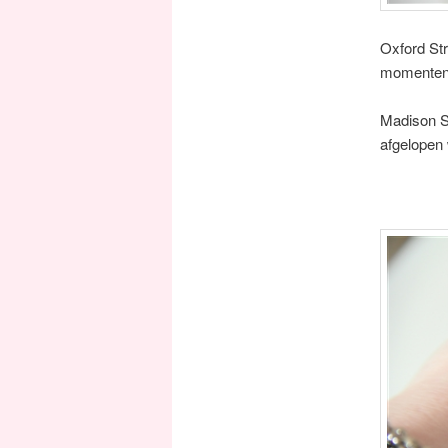
Oxford Str
momenten l
Madison S
afgelopen 