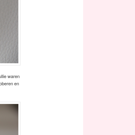
llie waren
roberen en