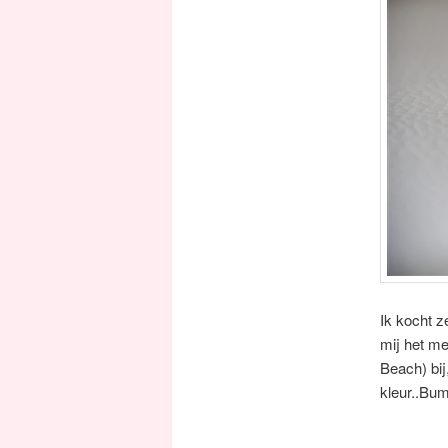
Ik kocht z
mij het me
Beach) bij
kleur..Bu