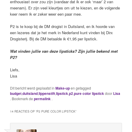
enthousiast over zou zijn (vandaar dat ik er ook ‘maar’ 2 van
meenam). Er zijn veel kleurtjes om uit te kiezen, en de volgende
keer neem ik er zeker weer een paar mee.
P2 is te koop bij de DM drogist in Duitsland, en ik hoorde van
een lezeres dat je het merk in Nederland kunt vinden bij Dirx
Drogisterij. Bij de DM betaalde ik €1,95 per lipstick.
Wat vinden jullie van deze lipsticks? Zijn jullie bekend met
P2?
Liefs,
Lisa
Dit bericht werd geplaatst in
Make-up
en getagged
budget
,
duitsland
,
lippenstift
,
lipstick
,
p2
,
pure color lipstick
door
Lisa
. Bookmark de
permalink
.
14 REACTIES OP “
P2 PURE COLOR LIPSTICK
”