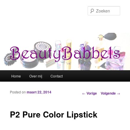
Zoek
Hoofdmenu
Home
Over mij
Contact
Spring naar de primaire inhoud
Spring naar de secundaire inhoud
Posted on
maart 22, 2014
Berichtnavigatie
←
Vorige
Volgende
→
P2 Pure Color Lipstick