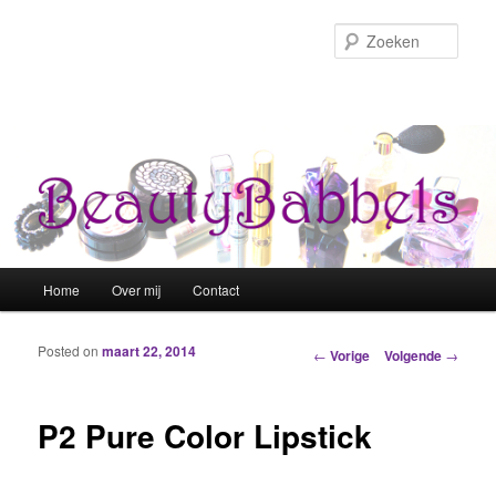
Zoek
Hoofdmenu
Home
Over mij
Contact
Spring naar de primaire inhoud
Spring naar de secundaire inhoud
Posted on
maart 22, 2014
Berichtnavigatie
←
Vorige
Volgende
→
P2 Pure Color Lipstick