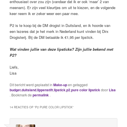
enthousiast over zou zijn (vandaar dat ik er ook ‘maar’ 2 van
meenam). Er zijn veel kleurtjes om uit te kiezen, en de volgende
keer neem ik er zeker weer een paar mee.
P2 is te koop bij de DM drogist in Duitsland, en ik hoorde van
een lezeres dat je het merk in Nederland kunt vinden bij Dirx
Drogisterij. Bij de DM betaalde ik €1,95 per lipstick.
Wat vinden jullie van deze lipsticks? Zijn jullie bekend met
P2?
Liefs,
Lisa
Dit bericht werd geplaatst in
Make-up
en getagged
budget
,
duitsland
,
lippenstift
,
lipstick
,
p2
,
pure color lipstick
door
Lisa
. Bookmark de
permalink
.
14 REACTIES OP “
P2 PURE COLOR LIPSTICK
”