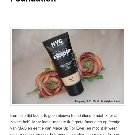
Een hele tijd kocht ik geen nieuwe foundations omdat ik ‘er al
zoveel heb’. Maar laatst maakte ik 2 grote favorieten op (eentje
van MAC en eentje van Make Up For Ever) en mocht ik weer
eens rondneuzen door het foundationschap van mezelf. Ik ben