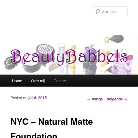
Zoek
Hoofdmenu
Home
Over mij
Contact
Spring naar de primaire inhoud
Spring naar de secundaire inhoud
Posted on
juli 6, 2015
Berichtnavigatie
←
Vorige
Volgende
→
NYC – Natural Matte
Foundation