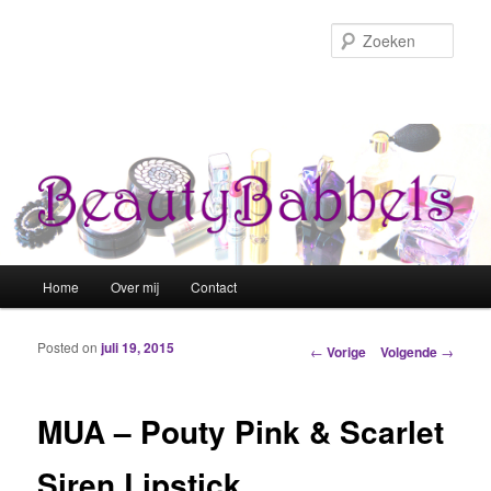
Zoek
Hoofdmenu
Home
Over mij
Contact
Spring naar de primaire inhoud
Spring naar de secundaire inhoud
Posted on
juli 19, 2015
Berichtnavigatie
←
Vorige
Volgende
→
MUA – Pouty Pink & Scarlet
Siren Lipstick