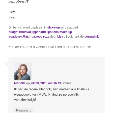
geprobeerd?
Liefs,
Lisa
Dit bericht werd geplaatst in
Make-up
en getagged
budget
,
kruidvat
,
lippenstift
,
lipsticks
,
make up
academy
,
Mat
,
mua
,
rood
,
roze
door
Lisa
. Bookmark de
permalink
.
7 REACTIES OP “
MUA – POUTY PINK & SCARLET SIREN LIPSTICK
”
Mariëlle
op
juli 19, 2015 om 16:24
schreef:
Ik had de tegenvaller ook, heb meteen alle lipsticks
weggegooid van MUA, ik vind ze persoonlijk
verschrikkelijk!
↓
Reageer