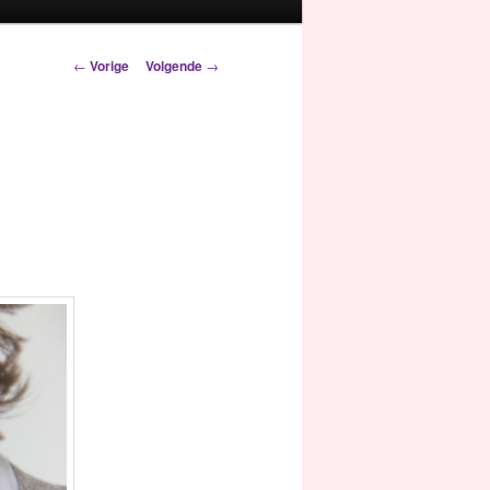
Berichtnavigatie
←
Vorige
Volgende
→