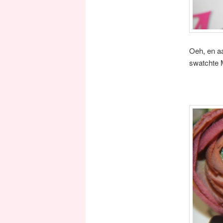
Oeh, en aa
swatchte M