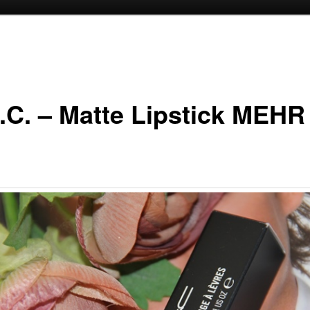
oud
inhoud
.C. – Matte Lipstick MEHR