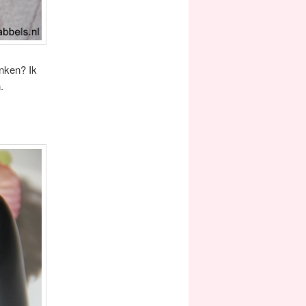
enken? Ik
.