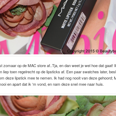
atst zomaar op de MAC store af..Tja, en dan weet je wel hoe dat gaat! I
 liep toen regelrecht op de lipsticks af. Een paar swatches later, beslo
om deze lipstick mee te nemen. Ik had nog nooit van deze gehoord; 
mooi en apart dat ik ‘m vond, en nam deze snel mee naar huis.