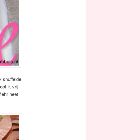
k snuffelde
ot ik vrij
Mehr heet