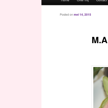
Spring naar de primaire inh
Spring naar de secundaire 
Posted on
mei 14, 2015
M.A