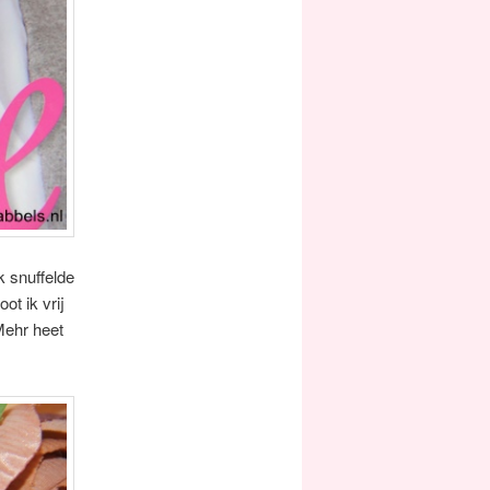
k snuffelde
ot ik vrij
Mehr heet