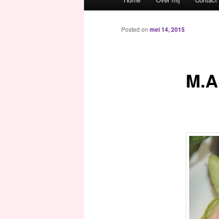
Spring naar de primaire inh
Spring naar de secundaire 
Posted on
mei 14, 2015
M.A