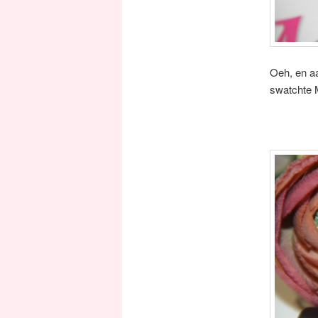
Oeh, en aa
swatchte M