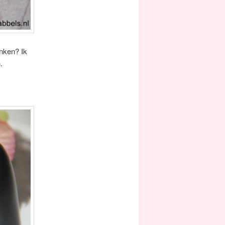
enken? Ik
.