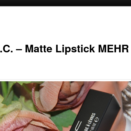
oud
inhoud
.C. – Matte Lipstick MEHR