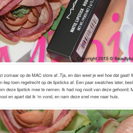
atst zomaar op de MAC store af..Tja, en dan weet je wel hoe dat gaat! I
 liep toen regelrecht op de lipsticks af. Een paar swatches later, beslo
om deze lipstick mee te nemen. Ik had nog nooit van deze gehoord; 
mooi en apart dat ik ‘m vond, en nam deze snel mee naar huis.