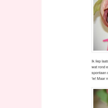
Ik liep la
wat rond en
spontaan 
‘ie! Maar 