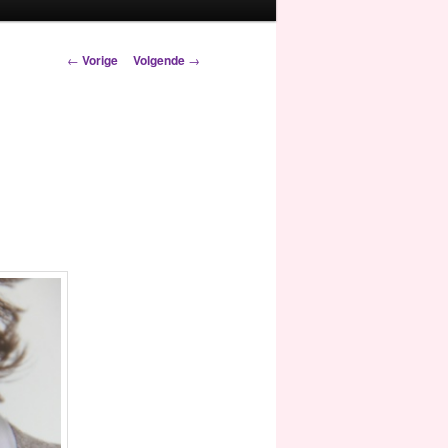
Berichtnavigatie
←
Vorige
Volgende
→