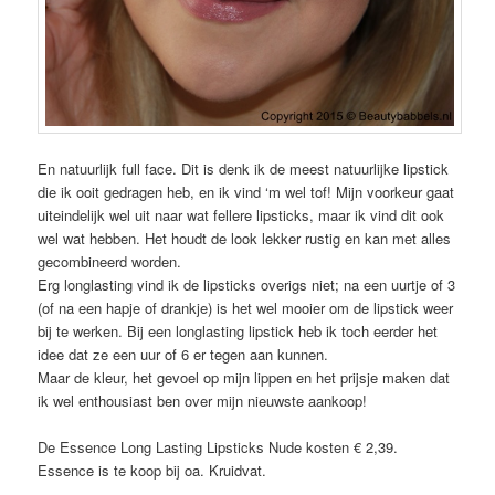
En natuurlijk full face. Dit is denk ik de meest natuurlijke lipstick
die ik ooit gedragen heb, en ik vind ‘m wel tof! Mijn voorkeur gaat
uiteindelijk wel uit naar wat fellere lipsticks, maar ik vind dit ook
wel wat hebben. Het houdt de look lekker rustig en kan met alles
gecombineerd worden.
Erg longlasting vind ik de lipsticks overigs niet; na een uurtje of 3
(of na een hapje of drankje) is het wel mooier om de lipstick weer
bij te werken. Bij een longlasting lipstick heb ik toch eerder het
idee dat ze een uur of 6 er tegen aan kunnen.
Maar de kleur, het gevoel op mijn lippen en het prijsje maken dat
ik wel enthousiast ben over mijn nieuwste aankoop!
De Essence Long Lasting Lipsticks Nude kosten € 2,39.
Essence is te koop bij oa. Kruidvat.