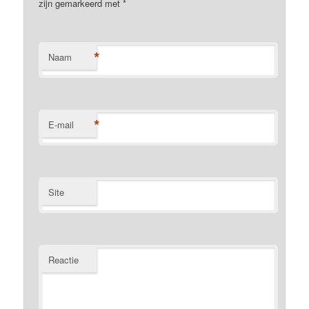
zijn gemarkeerd met
*
*
Naam
*
E-mail
Site
Reactie