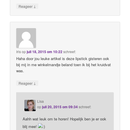
↓
Reageer
Iris
op
juli 18, 2015 om 10:22
schreef:
Haha door jou leuke artikel is deze lipstick gisteren ook
bij mij in me winkelmandje beland toen ik bij het kruidvat
was.
↓
Reageer
Lisa
op
juli 20, 2015 om 09:34
schreef:
Aahh wat leuk om te horen! Hopelijk ben je er ook
blij mee!