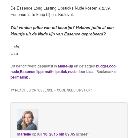
De Essence Long Lasting Lipsticks Nude kosten € 2,39.
Essence is te koop bij oa. Kruidvat.
Wat vinden jullie van dit kleurtje? Hebben jullie al een
kleurtje uit de Nude lijn van Essence geprobeerd?
Liefs,
Lisa
Dit bericht werd geplaatst in
Make-up
en getagged
budget
,
cool
nude
,
Essence
,
lippenstift
,
lipstick
,
nude
door
Lisa
. Bookmark de
permalink
.
17 REACTIES OP “
ESSENCE – COOL NUDE LIPSTICK
”
Mariëlle
op
juli 10, 2015 om 09:45
schreef: