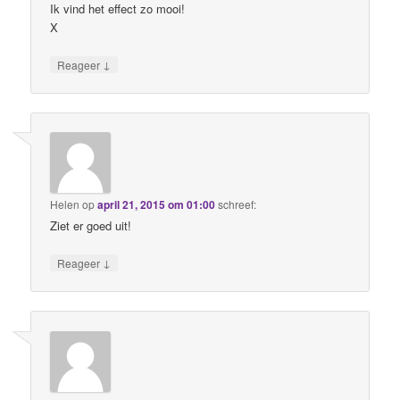
Ik vind het effect zo mooi!
X
↓
Reageer
Helen
op
april 21, 2015 om 01:00
schreef:
Ziet er goed uit!
↓
Reageer