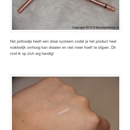
Het potloodje heeft een draai systeem zodat je het product heel
makkelijk omhoog kan draaien en niet meer hoeft te slijpen. Dit
vind ik op zich erg handig!