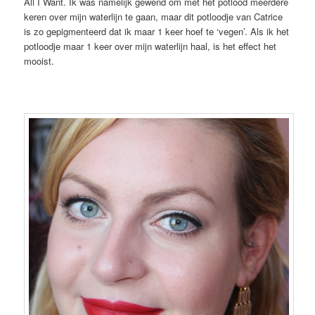
All I Want. Ik was namelijk gewend om met het potlood meerdere
keren over mijn waterlijn te gaan, maar dit potloodje van Catrice
is zo gepigmenteerd dat ik maar 1 keer hoef te ‘vegen’. Als ik het
potloodje maar 1 keer over mijn waterlijn haal, is het effect het
mooist.