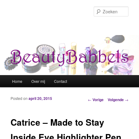
Zoek
Hoofdmenu
Home
Over mij
Contact
Spring naar de primaire inhoud
Spring naar de secundaire inhoud
Posted on
april 20, 2015
Berichtnavigatie
←
Vorige
Volgende
→
Catrice – Made to Stay
Inside Eye Highlighter Pen