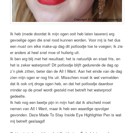
Ik heb (mede doordat ik mijn ogen ooit heb laten laseren) erg
gevoelige ogen die snel rood kunnen worden. Voor mij is het dus
een must om elke make-up dag dit potloodje toe te voegen; ik zie
er anders al heel snel moe of huilerig uit.
Ik ben erg blij met het resultaat; het is natuurlijk en staat fris, en
het is zeker waterproof! Dit potloodje blijft gedurende de dag op
z’n plek zitten, beter dan de All I Want. Aan het einde van de dag
zien mijn ogen er nog fris uit. Misschien moet ik wel vermelden
dat ik ook vrij droge ogen heb, en dat het potloodje daardoor
minder op de proef wordt gesteld met betreft het waterproof
gedeelte.
Ik heb nog een beetje pijn in mijn hart dat ik afscheid moet
nemen van All I Want, maar ik heb een waardige opvolger
gevonden. Deze Made To Stay Inside Eye Highlighter Pen is wat
mij betreft geslaagd!