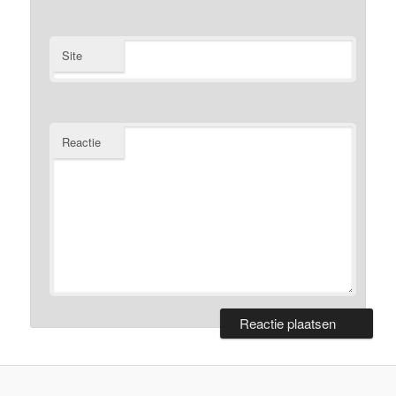
Site
Reactie