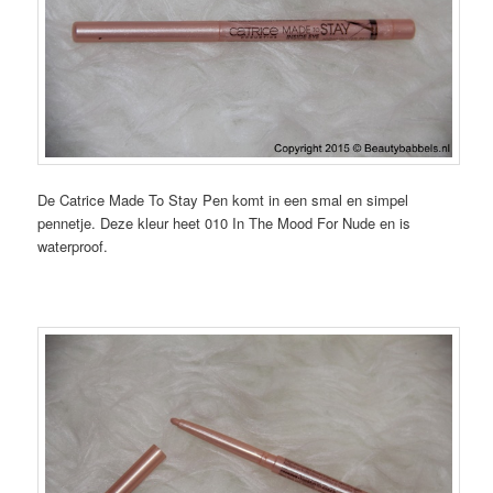
De Catrice Made To Stay Pen komt in een smal en simpel
pennetje. Deze kleur heet 010 In The Mood For Nude en is
waterproof.