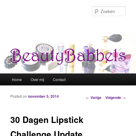
Zoek
Hoofdmenu
Home
Over mij
Contact
Spring naar de primaire inhoud
Spring naar de secundaire inhoud
Posted on
november 5, 2014
Berichtnavigatie
←
Vorige
Volgende
→
30 Dagen Lipstick
Challenge Update