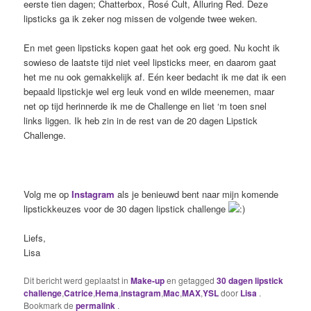
eerste tien dagen; Chatterbox, Rosé Cult, Alluring Red. Deze
lipsticks ga ik zeker nog missen de volgende twee weken.
En met geen lipsticks kopen gaat het ook erg goed. Nu kocht ik
sowieso de laatste tijd niet veel lipsticks meer, en daarom gaat
het me nu ook gemakkelijk af. Eén keer bedacht ik me dat ik een
bepaald lipstickje wel erg leuk vond en wilde meenemen, maar
net op tijd herinnerde ik me de Challenge en liet ‘m toen snel
links liggen. Ik heb zin in de rest van de 20 dagen Lipstick
Challenge.
Volg me op
Instagram
als je benieuwd bent naar mijn komende
lipstickkeuzes voor de 30 dagen lipstick challenge
Liefs,
Lisa
Dit bericht werd geplaatst in
Make-up
en getagged
30 dagen lipstick
challenge
,
Catrice
,
Hema
,
instagram
,
Mac
,
MAX
,
YSL
door
Lisa
.
Bookmark de
permalink
.