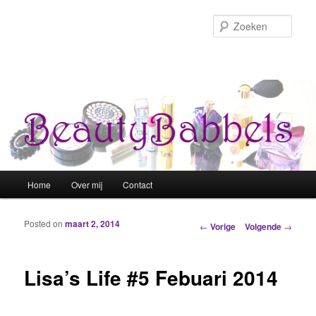
Zoek
Hoofdmenu
Home
Over mij
Contact
Spring naar de primaire inhoud
Spring naar de secundaire inhoud
Posted on
maart 2, 2014
Berichtnavigatie
←
Vorige
Volgende
→
Lisa’s Life #5 Febuari 2014