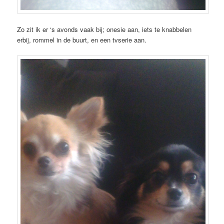
Zo zit ik er ‘s avonds vaak bij; onesie aan, iets te knabbelen
erbij, rommel in de buurt, en een tvserie aan.